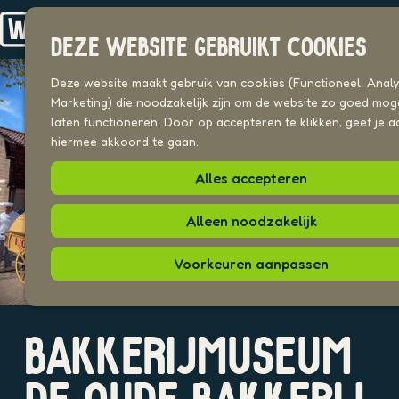
Drechterland
n
Koggenland
DEZE WEBSITE GEBRUIKT COOKIES
Stede Broec
G
a
Deze website maakt gebruik van cookies (Functioneel, Analyt
VOOR ONDERNEMERS
n
Marketing) die noodzakelijk zijn om de website zo goed moge
Beeldenbank
a
laten functioneren. Door op accepteren te klikken, geef je a
a
hiermee akkoord te gaan.
UITAGENDA
r
PLEKKEN VAN HIER
Alles accepteren
d
e
O
h
Alleen noodzakelijk
p
o
e
m
Voorkeuren aanpassen
n
e
p
p
o
a
p
O
O
g
u
BAKKERIJMUSEUM
p
p
e
p
e
e
m
n
n
e