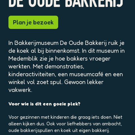
DE OUDE BAKKERIJ
p
p
t
o
o
v
p
p
e
Plan je bezoek
u
u
r
p
p
g
m
m
r
In Bakkerijmuseum De Oude Bakkerij ruik je
e
e
o
t
t
de koek al bij binnenkomst. In dit museum in
t
v
v
Medemblik zie je hoe bakkers vroeger
e
e
e
a
werkten. Met demonstraties,
r
r
f
kinderactiviteiten, een museumcafé en een
g
g
b
winkel vol zoet spul. Gewoon lekker
r
r
e
o
vakwerk.
o
e
t
t
l
e
e
Voor wie is dit een goeie plek?
d
a
a
i
f
f
Voor gezinnen met kinderen die graag iets doen. Niet
n
b
b
alleen kijken dus. Ook voor liefhebbers van ambacht,
g
e
e
oude bakkerijspullen en koek uit eigen bakkerij.
p