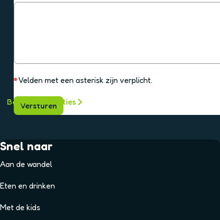
e
j
i
k
i
r
r
c
e
j
i
p
h
r
j
l
t
i
i
j
c
h
*
Velden met een asterisk zijn verplicht.
t
Bekijk alle locaties
Versturen
Snel naar
Aan de wandel
Eten en drinken
Met de kids