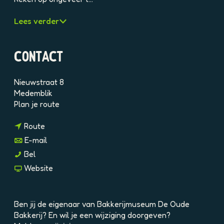
Z
c
0
N
Y
Lees verder
h
2
2
P
5
9
CONTACT
8
E
D
0
Nieuwstraat 8
Medemblik
n
Plan je route
a
n
a
Route
a
r
n
E-mail
a
B
a
B
Bel
r
a
a
a
v
Website
B
k
r
k
a
a
k
B
k
n
k
e
a
e
B
k
r
Ben jij de eigenaar van Bakkerijmuseum De Oude
k
r
a
e
i
Bakkerij? En wil je een wijziging doorgeven?
k
i
k