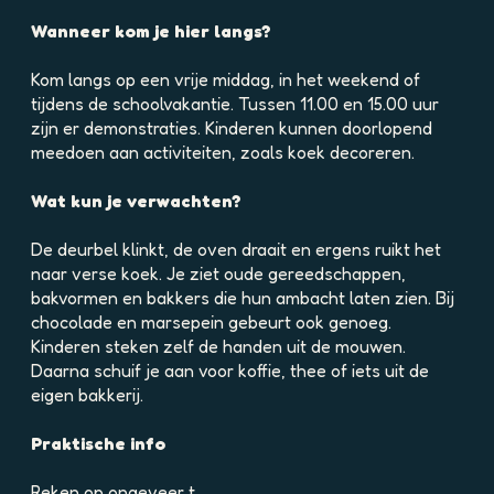
e
e
h
l
l
Wanneer kom je hier langs?
p
d
d
n
i
i
Kom langs op een vrije middag, in het weekend of
i
n
n
tijdens de schoolvakantie. Tussen 11.00 en 15.00 uur
5
g
g
zijn er demonstraties. Kinderen kunnen doorlopend
j
p
p
meedoen aan activiteiten, zoals koek decoreren.
v
h
h
g
p
p
Wat kun je verwachten?
g
a
j
9
j
2
De deurbel klinkt, de oven draait en ergens ruikt het
d
n
3
naar verse koek. Je ziet oude gereedschappen,
o
f
4
bakvormen en bakkers die hun ambacht laten zien. Bij
n
q
c
chocolade en marsepein gebeurt ook genoeg.
s
n
r
Kinderen steken zelf de handen uit de mouwen.
2
3
a
Daarna schuif je aan voor koffie, thee of iets uit de
P
3
d
eigen bakkerij.
p
u
a
E
2
1
Praktische info
0
c
a
M
3
o
Reken op ongeveer t…