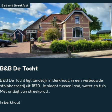
u
w
Bed and Breakfast
s
h
o
w
O
p
m
e
e
r
B&B De Tocht
B
B&B De Tocht ligt landelijk in Berkhout, in een verbouwde
&
stolpboerderij uit 1870. Je slaapt tussen land, water en tuin.
B
Met ontbijt van streekprod...
D
e
In
berkhout
T