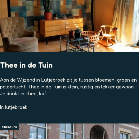
s
M
a
r
k
e
r
m
e
e
Thee in de Tuin
r
T
Aan de Wijzend in Lutjebroek zit je tussen bloemen, groen en
h
polderlucht. Thee in de Tuin is klein, rustig en lekker gewoon.
e
Je drinkt er thee, kof...
e
i
In
lutjebroek
n
d
e
Museum
T