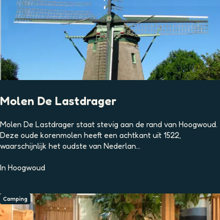
Molen De Lastdrager
M
Molen De Lastdrager staat stevig aan de rand van Hoogwoud.
o
Deze oude korenmolen heeft een achtkant uit 1522,
l
waarschijnlijk het oudste van Nederlan...
e
n
In
Hoogwoud
D
e
L
Camping
a