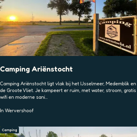
.
Camping Ariënstocht
C
Camping Ariënstocht ligt vlak bij het IJsselmeer, Medemblik en
a
de Groote Vliet. Je kampeert er ruim, met water, stroom, gratis
m
wifi en moderne sani...
p
i
In
Wervershoof
n
g
A
Camping