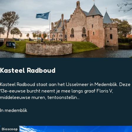
d
e
G
o
u
w
e
S
t
e
k
Kasteel Radboud
K
Kasteel Radboud staat aan het IJsselmeer in Medemblik. Deze
a
13e-eeuwse burcht neemt je mee langs graaf Floris V,
s
middeleeuwse muren, tentoonstellin...
t
e
In
medemblik
e
l
R
Bioscoop