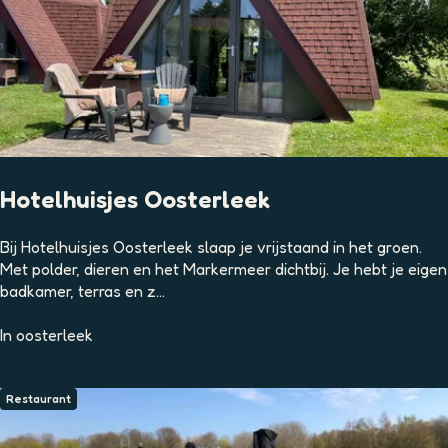
d
H
o
o
r
n
Hotelhuisjes Oosterleek
H
Bij Hotelhuisjes Oosterleek slaap je vrijstaand in het groen.
o
Met polder, dieren en het Markermeer dichtbij. Je hebt je eigen
t
badkamer, terras en z...
e
l
In
oosterleek
h
u
i
Restaurant
s
j