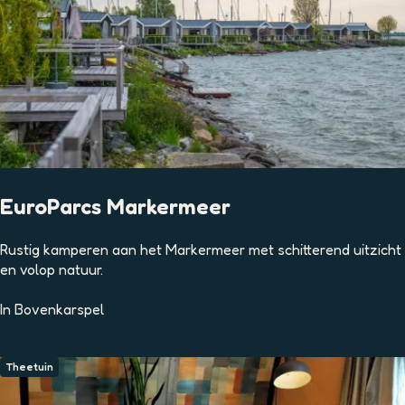
r
i
ë
n
s
t
o
c
h
t
EuroParcs Markermeer
E
Rustig kamperen aan het Markermeer met schitterend uitzicht
u
en volop natuur.
r
o
In
Bovenkarspel
P
a
r
Theetuin
c