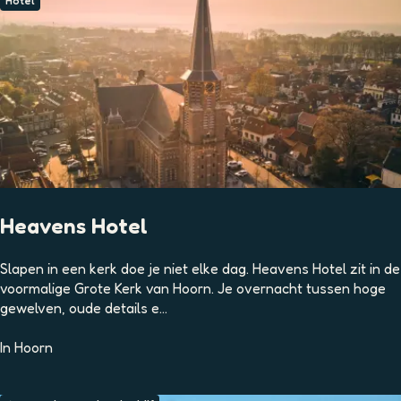
p
Hotel
i
n
g
D
e
R
o
z
e
n
b
Heavens Hotel
o
t
H
Slapen in een kerk doe je niet elke dag. Heavens Hotel zit in de
t
e
voormalige Grote Kerk van Hoorn. Je overnacht tussen hoge
e
a
gewelven, oude details e...
l
v
e
In
Hoorn
n
s