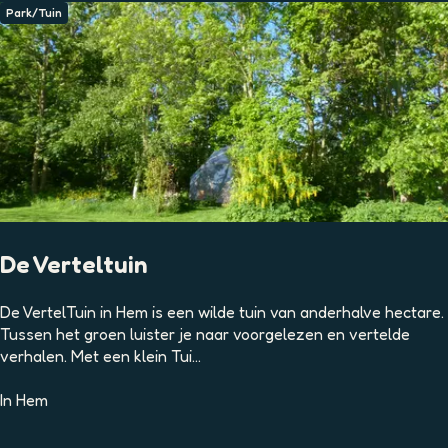
i
Park/Tuin
e
g
e
b
i
e
d
V
o
o
r
De Verteltuin
o
e
D
De VertelTuin in Hem is een wilde tuin van anderhalve hectare.
v
e
Tussen het groen luister je naar voorgelezen en vertelde
e
V
verhalen. Met een klein Tui...
r
e
-
r
In
Hem
V
t
l
e