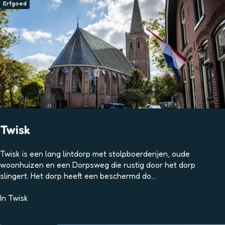
a
Erfgoed
t
s
M
e
d
e
m
b
l
i
k
Twisk
T
Twisk is een lang lintdorp met stolpboerderijen, oude
w
woonhuizen en een Dorpsweg die rustig door het dorp
i
slingert. Het dorp heeft een beschermd do...
s
k
In
Twisk