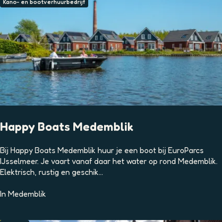
H
Kano- en bootverhuurbedrijf
o
t
e
l
Happy Boats Medemblik
H
Bij Happy Boats Medemblik huur je een boot bij EuroParcs
a
IJsselmeer. Je vaart vanaf daar het water op rond Medemblik.
p
Elektrisch, rustig en geschik...
p
y
In
Medemblik
B
o