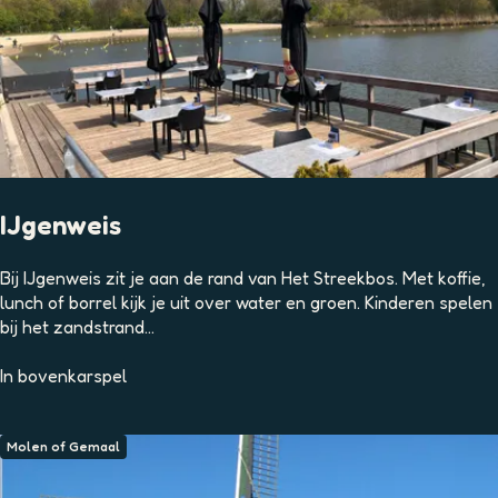
e
s
O
o
s
t
e
r
l
IJgenweis
e
e
I
Bij IJgenweis zit je aan de rand van Het Streekbos. Met koffie,
k
J
lunch of borrel kijk je uit over water en groen. Kinderen spelen
g
bij het zandstrand...
e
n
In
bovenkarspel
w
e
i
Molen of Gemaal
s