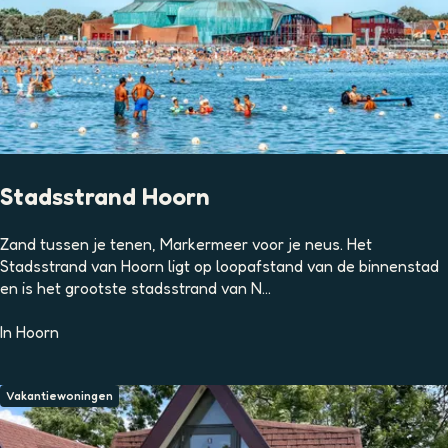
n
d
H
o
o
r
n
Stadsstrand Hoorn
S
Zand tussen je tenen, Markermeer voor je neus. Het
t
Stadsstrand van Hoorn ligt op loopafstand van de binnenstad
a
en is het grootste stadsstrand van N...
d
s
In
Hoorn
s
t
r
Vakantiewoningen
a
n