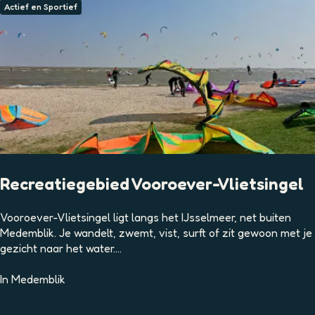
Actief en Sportief
Recreatiegebied Vooroever-Vlietsingel
R
Vooroever-Vlietsingel ligt langs het IJsselmeer, net buiten
e
Medemblik. Je wandelt, zwemt, vist, surft of zit gewoon met je
c
gezicht naar het water....
r
e
In
Medemblik
a
t