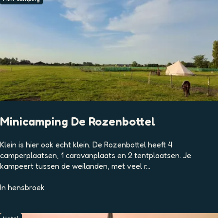
t
Z
r
e
o
e
O
p
r
:
o
E
p
K
:
J
E
Minicamping De Rozenbottel
M
Klein is hier ook echt klein. De Rozenbottel heeft 4
i
camperplaatsen, 1 caravanplaats en 2 tentplaatsen. Je
n
kampeert tussen de weilanden, met veel r...
i
c
In
hensbroek
a
m