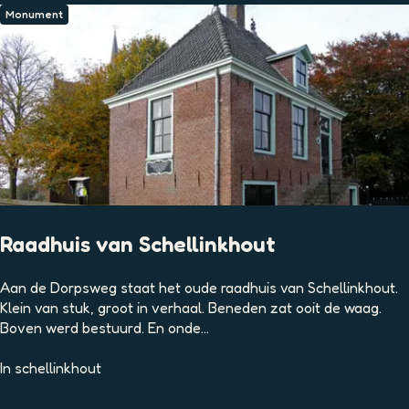
i
l
Monument
e
t
t
u
s
i
i
n
n
g
e
l
Raadhuis van Schellinkhout
R
Aan de Dorpsweg staat het oude raadhuis van Schellinkhout.
a
Klein van stuk, groot in verhaal. Beneden zat ooit de waag.
a
Boven werd bestuurd. En onde...
d
h
In
schellinkhout
u
i