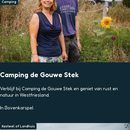
t
Camping
k
a
n
t
o
o
r
Camping de Gouwe Stek
C
Verblijf bij Camping de Gouwe Stek en geniet van rust en
a
natuur in Westfriesland.
m
p
In
Bovenkarspel
i
n
g
Kasteel of Landhuis