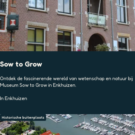
u
i
n
Sow to Grow
S
Ontdek de fascinerende wereld van wetenschap en natuur bij
o
Museum Sow to Grow in Enkhuizen.
w
t
In
Enkhuizen
o
G
r
Historische buitenplaats
o
w