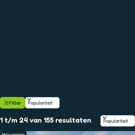
W
S
Filter
o
A
r
S
1 t/m 24 van 155 resultaten
t
o
T
e
r
e
Mini-camping