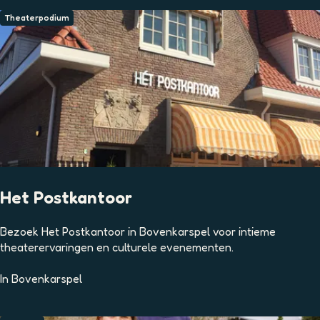
o
c
Theaterpodium
h
t
Het Postkantoor
H
Bezoek Het Postkantoor in Bovenkarspel voor intieme
e
theaterervaringen en culturele evenementen.
t
P
In
Bovenkarspel
o
s