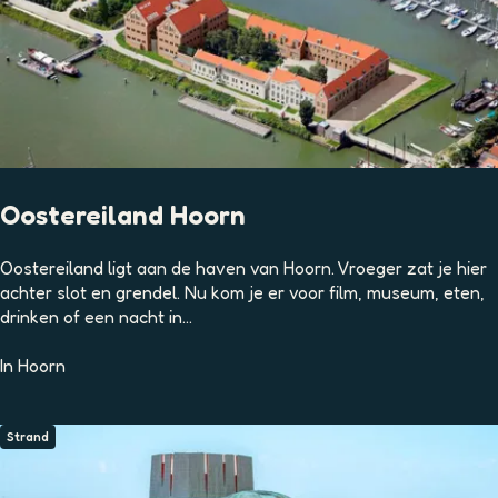
Oostereiland Hoorn
O
Oostereiland ligt aan de haven van Hoorn. Vroeger zat je hier
o
achter slot en grendel. Nu kom je er voor film, museum, eten,
s
drinken of een nacht in...
t
e
In
Hoorn
r
e
i
Strand
l
a