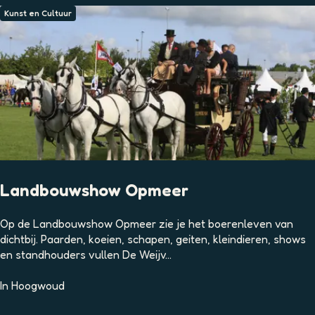
s
Kunst en Cultuur
v
a
n
S
c
h
e
l
l
i
n
Landbouwshow Opmeer
k
h
L
Op de Landbouwshow Opmeer zie je het boerenleven van
o
a
dichtbij. Paarden, koeien, schapen, geiten, kleindieren, shows
u
n
en standhouders vullen De Weijv...
t
d
b
In
Hoogwoud
o