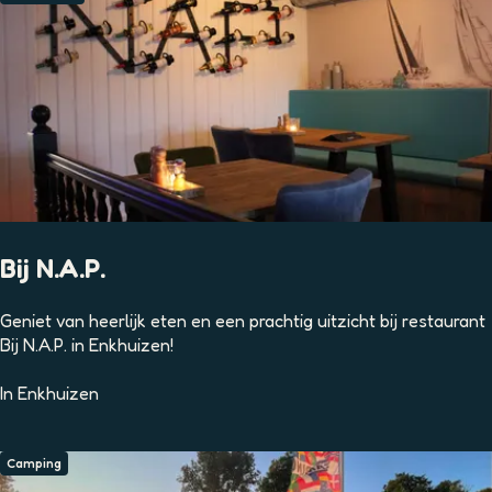
s
t
e
r
e
i
l
a
n
d
Bij N.A.P.
B
Geniet van heerlijk eten en een prachtig uitzicht bij restaurant
i
Bij N.A.P. in Enkhuizen!
j
N
In
Enkhuizen
.
A
.
Camping
P