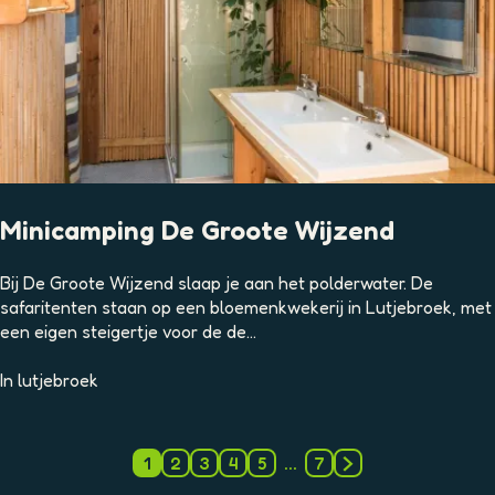
s
t
d
r
a
g
e
r
Minicamping De Groote Wijzend
M
Bij De Groote Wijzend slaap je aan het polderwater. De
i
safaritenten staan op een bloemenkwekerij in Lutjebroek, met
n
een eigen steigertje voor de de...
i
c
In
lutjebroek
a
m
p
1
2
3
4
5
…
7
H
G
G
G
G
G
G
i