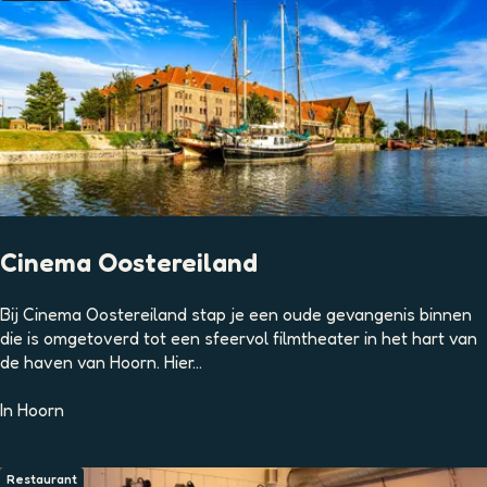
a
d
b
o
u
d
Cinema Oostereiland
C
Bij Cinema Oostereiland stap je een oude gevangenis binnen
i
die is omgetoverd tot een sfeervol filmtheater in het hart van
n
de haven van Hoorn. Hier...
e
m
In
Hoorn
a
O
o
Restaurant