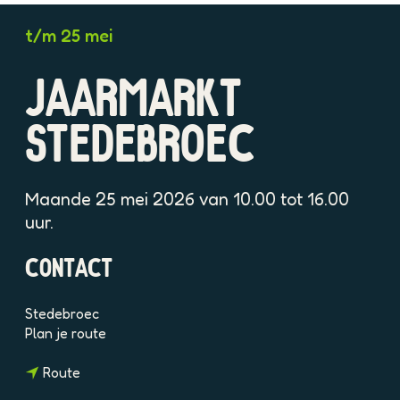
O
t/m 25 mei
p
e
JAARMARKT
n
p
o
STEDEBROEC
p
u
p
Maande 25 mei 2026 van 10.00 tot 16.00
m
uur.
e
t
CONTACT
v
e
r
Stedebroec
g
n
Plan je route
r
a
o
n
a
Route
t
a
r