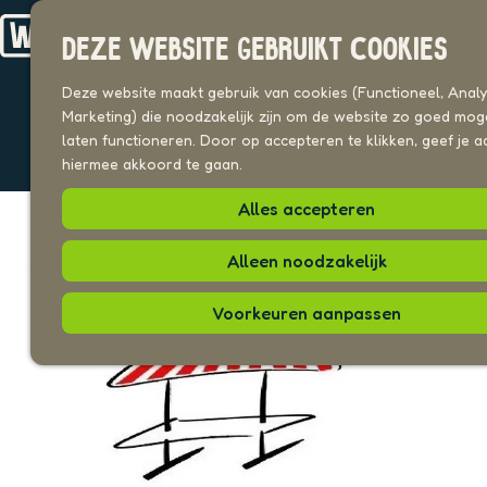
Drechterland
n
Koggenland
DEZE WEBSITE GEBRUIKT COOKIES
Stede Broec
G
a
Deze website maakt gebruik van cookies (Functioneel, Analyt
Sorry, deze activiteit is niet meer
VOOR ONDERNEMERS
n
Marketing) die noodzakelijk zijn om de website zo goed moge
beschikbaar. Bekijk het
actuele aanbod
Beeldenbank
voor
a
laten functioneren. Door op accepteren te klikken, geef je a
de beschikbare opties.
a
hiermee akkoord te gaan.
UITAGENDA
r
PLEKKEN VAN HIER
Alles accepteren
d
e
h
Alleen noodzakelijk
o
m
Voorkeuren aanpassen
e
p
a
g
e