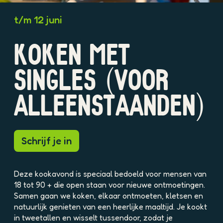
O
t/m 12 juni
p
e
KOKEN MET
n
p
o
SINGLES (VOOR
p
u
ALLEENSTAANDEN)
p
m
e
t
Schrijf je in
v
e
r
Deze kookavond is speciaal bedoeld voor mensen van
g
18 tot 90 + die open staan voor nieuwe ontmoetingen.
r
Samen gaan we koken, elkaar ontmoeten, kletsen en
o
natuurlijk genieten van een heerlijke maaltijd. Je kookt
t
in tweetallen en wisselt tussendoor, zodat je