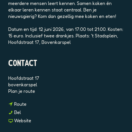
e
meerdere mensen leert kennen. Samen koken én
a
elkaar leren kennen staat centraal. Ben je
f
nieuwsgierig? Kom dan gezellig mee koken en eten!
b
e
Datum en tijd: 12 juni 2026, van 17:00 tot 21:00. Kosten:
e
15 euro. Inclusief twee drankjes. Plaats: 't Stadsplein,
l
Hoofdstraat 17, Bovenkarspel
d
i
n
CONTACT
g
p
Hoofdstraat 17
h
bovenkarspel
p
n
Plan je route
d
a
b
n
a
Route
3
a
r
b
K
Bel
a
K
o
o
v
Website
r
o
j
k
a
K
k
s
e