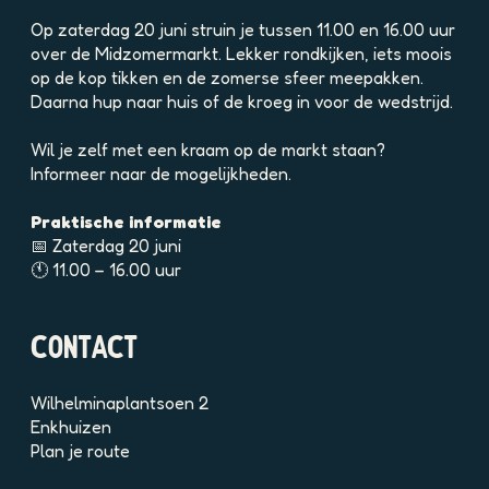
e
a
Op zaterdag 20 juni struin je tussen 11.00 en 16.00 uur
f
over de Midzomermarkt. Lekker rondkijken, iets moois
b
op de kop tikken en de zomerse sfeer meepakken.
e
Daarna hup naar huis of de kroeg in voor de wedstrijd.
e
l
Wil je zelf met een kraam op de markt staan?
d
Informeer naar de mogelijkheden.
i
n
Praktische informatie
g
📅 Zaterdag 20 juni
p
🕚 11.00 – 16.00 uur
h
p
0
CONTACT
m
0
Wilhelminaplantsoen 2
8
Enkhuizen
s
n
Plan je route
h
a
d