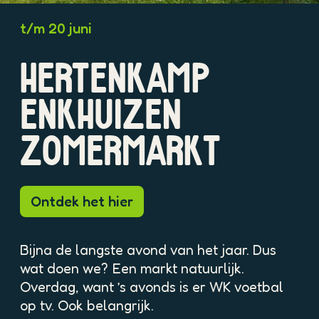
O
t/m 20 juni
p
e
HERTENKAMP
n
p
o
ENKHUIZEN
p
u
ZOMERMARKT
p
m
e
t
Ontdek het hier
v
e
r
Bijna de langste avond van het jaar. Dus
g
wat doen we? Een markt natuurlijk.
r
Overdag, want ’s avonds is er WK voetbal
o
op tv. Ook belangrijk.
t