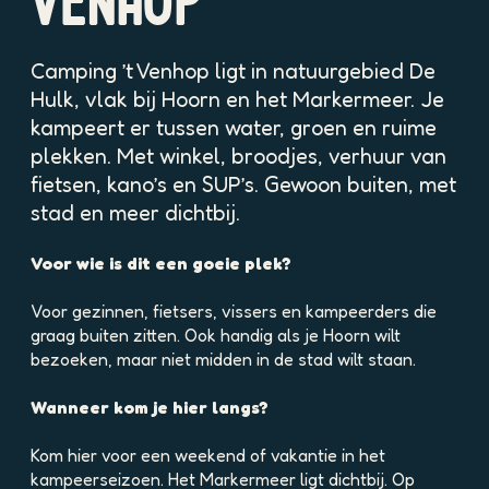
VENHOP
p
p
t
o
o
v
p
p
Camping ’t Venhop ligt in natuurgebied De
e
u
u
r
Hulk, vlak bij Hoorn en het Markermeer. Je
p
p
g
kampeert er tussen water, groen en ruime
m
m
r
plekken. Met winkel, broodjes, verhuur van
e
e
o
t
t
fietsen, kano’s en SUP’s. Gewoon buiten, met
t
v
v
stad en meer dichtbij.
e
e
e
a
r
r
f
Voor wie is dit een goeie plek?
g
g
b
r
r
e
Voor gezinnen, fietsers, vissers en kampeerders die
o
o
e
graag buiten zitten. Ook handig als je Hoorn wilt
t
t
l
bezoeken, maar niet midden in de stad wilt staan.
e
e
d
a
a
i
Wanneer kom je hier langs?
f
f
n
b
b
g
Kom hier voor een weekend of vakantie in het
e
e
p
kampeerseizoen. Het Markermeer ligt dichtbij. Op