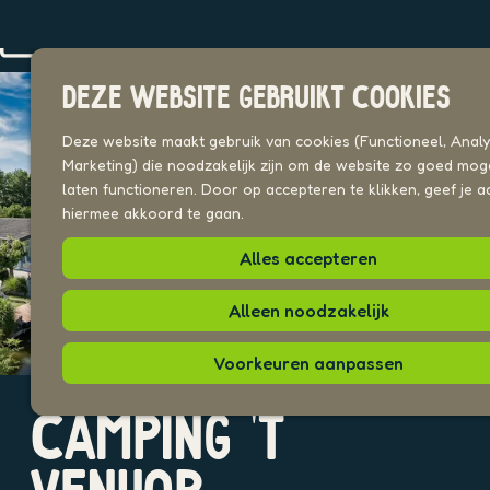
Drechterland
n
Koggenland
DEZE WEBSITE GEBRUIKT COOKIES
Stede Broec
G
a
Deze website maakt gebruik van cookies (Functioneel, Analyt
VOOR ONDERNEMERS
n
Marketing) die noodzakelijk zijn om de website zo goed moge
Beeldenbank
a
laten functioneren. Door op accepteren te klikken, geef je a
a
hiermee akkoord te gaan.
UITAGENDA
r
PLEKKEN VAN HIER
Alles accepteren
d
e
O
h
Alleen noodzakelijk
p
o
e
m
Voorkeuren aanpassen
n
e
p
p
o
a
p
O
O
g
u
CAMPING 'T
p
p
e
p
e
e
m
n
n
e