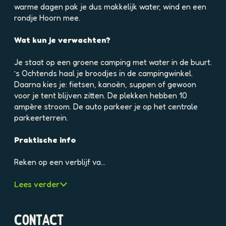
e
e
h
warme dagen pak je dus makkelijk water, wind en een
l
l
p
rondje Hoorn mee.
d
d
6
i
i
2
Wat kun je verwachten?
n
n
t
g
g
p
Je staat op een groene camping met water in de buurt.
p
p
k
’s Ochtends haal je broodjes in de campingwinkel.
h
h
6
Daarna kies je: fietsen, kanoën, suppen of gewoon
p
p
b
voor je tent blijven zitten. De plekken hebben 10
t
m
m
ampère stroom. De auto parkeer je op het centrale
h
2
d
parkeerterrein.
t
v
a
6
b
t
Praktische info
i
q
b
8
2
2
Reken op een verblijf va…
u
q
r
i
b
r
Lees verder
c
o
8
s
p
H
4
4
p
CONTACT
u
s