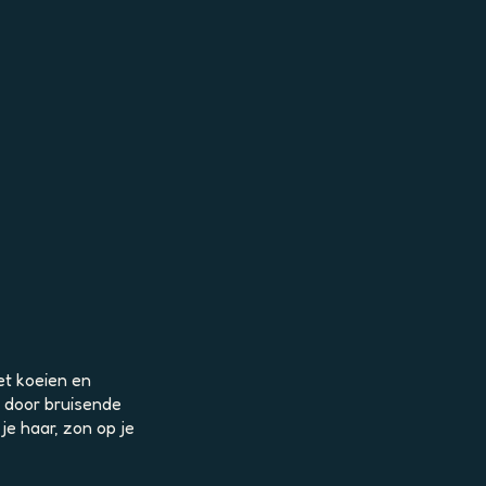
et koeien en
, door bruisende
e haar, zon op je