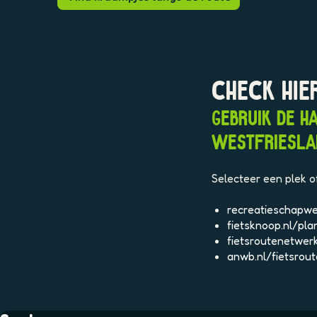
CHECK HIE
GEBRUIK DE H
WESTFRIESLAN
Selecteer een plek o
recreatieschapwes
fietsknoop.nl/pla
fietsroutenetwer
anwb.nl/fietsrou