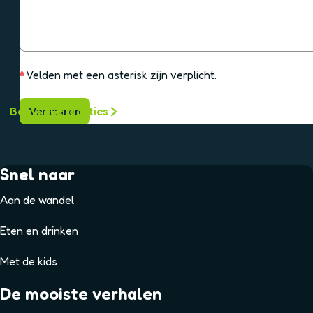
p
h
l
t
i
c
h
*
Velden met een asterisk zijn verplicht.
t
Bekijk alle locaties
Versturen
Snel naar
Aan de wandel
Eten en drinken
Met de kids
De mooiste verhalen