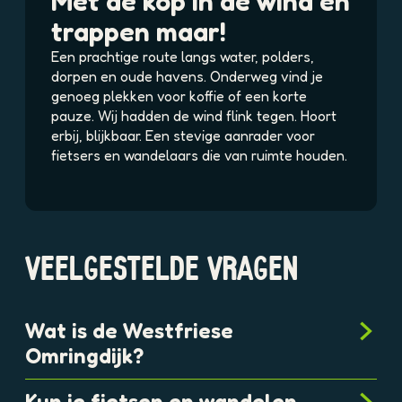
Met de kop in de wind en
1
trappen maar!
t
2
Een prachtige route langs water, polders,
M
dorpen en oude havens. Onderweg vind je
J
genoeg plekken voor koffie of een korte
t
pauze. Wij hadden de wind flink tegen. Hoort
D
erbij, blijkbaar. Een stevige aanrader voor
fietsers en wandelaars die van ruimte houden.
VEELGESTELDE VRAGEN
Wat is de Westfriese
Omringdijk?
Kun je fietsen en wandelen