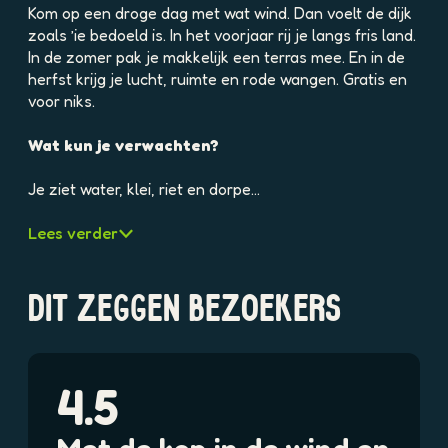
e
Kom op een droge dag met wat wind. Dan voelt de dijk
l
zoals ’ie bedoeld is. In het voorjaar rij je langs fris land.
d
In de zomer pak je makkelijk een terras mee. En in de
i
herfst krijg je lucht, ruimte en rode wangen. Gratis en
n
voor niks.
g
p
Wat kun je verwachten?
h
p
Je ziet water, klei, riet en dorpe…
f
3
Lees verder
l
k
a
DIT ZEGGEN BEZOEKERS
s
v
9
n
4.5
4
★
★
★
★
★
c
i