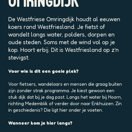
OMRINGDIJK
p
o
p
De Westfriese Omringdijk houdt al eeuwen
u
koers rond Westfriesland. Je fietst of
p
wandelt langs water, polders, dorpen en
m
oude steden. Soms met de wind vol op je
e
t
kop. Hoort erbij. Dit is Westfriesland op z’n
v
stevigst.
e
r
Voor wie is dit een goeie plek?
g
r
Voor fietsers, wandelaars en mensen die graag buiten
o
zijn zonder strak programma. Je kiest gewoon een
t
stuk dijk dat bij je dag past. Langs het water bij Hoorn,
e
richting Medemblik of verder door naar Enkhuizen. Zin
a
in geschiedenis? Die ligt hier onder je voeten.
f
b
Wanneer kom je hier langs?
e