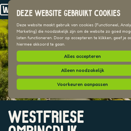
Drechterland
n
Koggenland
DEZE WEBSITE GEBRUIKT COOKIES
Stede Broec
G
a
Deze website maakt gebruik van cookies (Functioneel, Analyt
VOOR ONDERNEMERS
n
Marketing) die noodzakelijk zijn om de website zo goed moge
Beeldenbank
a
laten functioneren. Door op accepteren te klikken, geef je a
a
hiermee akkoord te gaan.
UITAGENDA
r
PLEKKEN VAN HIER
Alles accepteren
d
e
h
Alleen noodzakelijk
o
m
Voorkeuren aanpassen
e
p
a
O
g
WESTFRIESE
p
e
e
n