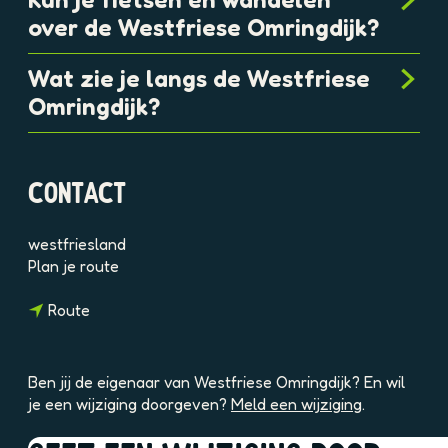
over de Westfriese Omringdijk?
Wat zie je langs de Westfriese
Omringdijk?
CONTACT
westfriesland
n
Plan je route
a
n
a
Route
a
r
a
W
r
e
Ben jij de eigenaar van Westfriese Omringdijk? En wil
W
s
je een wijziging doorgeven?
Meld een wijziging
.
e
t
s
f