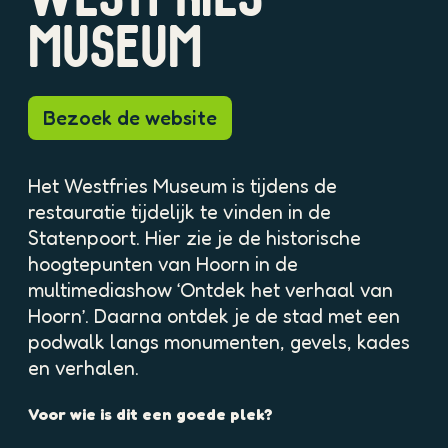
p
p
t
MUSEUM
o
o
v
p
p
e
u
u
r
p
p
g
Bezoek de website
m
m
r
e
e
o
t
t
t
Het Westfries Museum is tijdens de
v
v
e
e
e
restauratie tijdelijk te vinden in de
a
r
r
Statenpoort. Hier zie je de historische
f
g
g
b
hoogtepunten van Hoorn in de
r
r
e
multimediashow ‘Ontdek het verhaal van
o
o
e
Hoorn’. Daarna ontdek je de stad met een
t
t
l
e
podwalk langs monumenten, gevels, kades
e
d
a
a
en verhalen.
i
f
f
n
b
b
Voor wie is dit een goede plek?
g
e
e
W