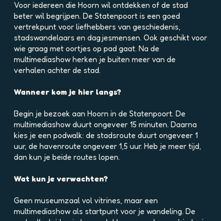
e
e
Voor iedereen die Hoorn wil ontdekken of de stad
e
l
l
beter wil begrijpen. De Statenpoort is een goed
s
d
d
vertrekpunt voor liefhebbers van geschiedenis,
t
i
i
stadswandelaars en dagjesmensen. Ook geschikt voor
f
n
n
wie graag met oortjes op pad gaat. Na de
r
g
g
multimediashow herken je buiten meer van de
i
S
M
verhalen achter de stad.
e
c
u
s
h
s
Wanneer kom je hier langs?
M
u
e
u
t
u
Begin je bezoek aan Hoorn in de Statenpoort. De
s
t
m
multimediashow duurt ongeveer 15 minuten. Daarna
e
e
t
kies je een podwalk: de stadsroute duurt ongeveer 1
u
r
u
uur, de havenroute ongeveer 1,5 uur. Heb je meer tijd,
m
i
i
dan kun je beide routes lopen.
j
n
z
Wat kun je verwachten?
a
a
Geen museumzaal vol vitrines, maar een
l
multimediashow als startpunt voor je wandeling. De
i