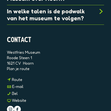
In welke talen is de podwalk
van het museum te volgen?
CONTACT
Westfries Museum
Roode Steen 1
1621 CV
Hoorn
n
Plan je route
a
n
a
Route
a
r
n
E-mail
a
W
a
W
Bel
r
e
a
e
v
Website
W
s
r
s
a
e
t
W
t