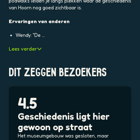
podwalks leiden je langs plekken waar de geschiedenis
n
van Hoorn nog goed zichtbaar is.
h
e
Ervaringen van anderen
t
W
Wendy: "De …
e
s
Lees verder
t
f
r
DIT ZEGGEN BEZOEKERS
i
e
s
M
4.5
u
★
★
★
★
★
s
Geschiedenis ligt hier
e
u
gewoon op straat
m
Het museumgebouw was gesloten, maar