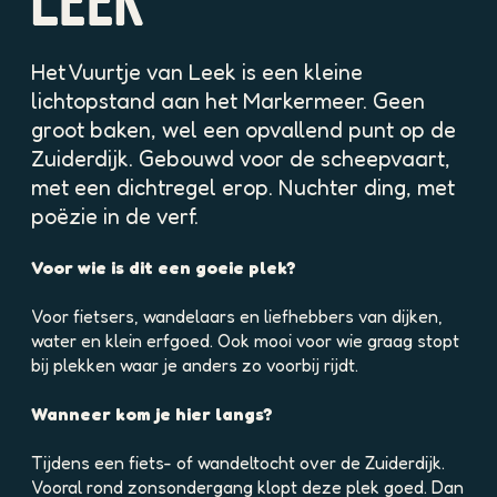
LEEK
p
o
p
Het Vuurtje van Leek is een kleine
u
lichtopstand aan het Markermeer. Geen
p
groot baken, wel een opvallend punt op de
m
Zuiderdijk. Gebouwd voor de scheepvaart,
e
t
met een dichtregel erop. Nuchter ding, met
v
poëzie in de verf.
e
r
Voor wie is dit een goeie plek?
g
r
Voor fietsers, wandelaars en liefhebbers van dijken,
o
water en klein erfgoed. Ook mooi voor wie graag stopt
t
bij plekken waar je anders zo voorbij rijdt.
e
a
Wanneer kom je hier langs?
f
b
Tijdens een fiets- of wandeltocht over de Zuiderdijk.
e
Vooral rond zonsondergang klopt deze plek goed. Dan