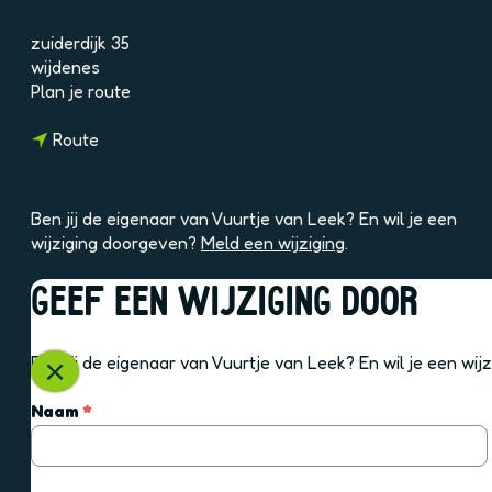
8
T
zuiderdijk 35
I
wijdenes
q
n
Plan je route
3
a
e
n
a
Route
T
a
r
a
V
r
u
Ben jij de eigenaar van Vuurtje van Leek? En wil je een
V
u
wijziging doorgeven?
Meld een wijziging
.
u
r
u
t
GEEF EEN WIJZIGING DOOR
r
j
OOK INTERESSANT
t
e
j
v
Ben jij de eigenaar van Vuurtje van Leek? En wil je een wi
e
a
S
v
n
l
v
Naam
*
a
L
u
e
n
e
i
r
L
e
t
p