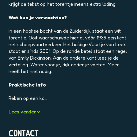
e
krijgt de tekst op het torentje ineens extra lading.
l
d
Wat kun je verwachten?
i
n
In een haakse bocht van de Zuiderdijk staat een wit
g
torentje. Ooit waarschuwde hier al vóór 1939 een licht
p
het scheepvaartverkeer. Het huidige Vuurtje van Leek
h
staat er sinds 2001. Op de ronde ketel staat een regel
p
van Emily Dickinson. Aan de andere kant lees je de
k
vertaling. Water voor je, dijk onder je voeten. Meer
b
heeft het niet nodig.
2
b
Praktische info
t
8
Reken op een ko…
v
7
Lees verder
h
5
a
CONTACT
1