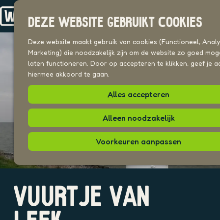
Drechterland
n
Koggenland
DEZE WEBSITE GEBRUIKT COOKIES
Stede Broec
G
a
Deze website maakt gebruik van cookies (Functioneel, Analyt
VOOR ONDERNEMERS
n
Marketing) die noodzakelijk zijn om de website zo goed moge
Beeldenbank
a
laten functioneren. Door op accepteren te klikken, geef je a
a
hiermee akkoord te gaan.
UITAGENDA
r
PLEKKEN VAN HIER
Alles accepteren
d
e
h
Alleen noodzakelijk
o
m
Voorkeuren aanpassen
e
p
a
O
g
VUURTJE VAN
p
e
e
n