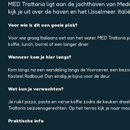
p
MED Trattoria ligt aan de jachthaven van Medemb
o
kijk je uit over de haven en het IJsselmeer. Ita
p
u
Voor wie is dit een goeie plek?
p
m
Voor wie graag Italiaans eet aan het water. MED Trattoria 
e
koffie, lunch, borrel of een langer diner.
t
v
Wanneer kom je hier langs?
e
r
Kom langs na een wandeling langs de Vooroever, een bezo
g
Kasteel Radboud. Dan eindig je bijna voor de deur.
r
o
Wat kun je verwachten?
t
e
Je ruikt pizza, pasta en verse koffie zodra de keuken draa
a
Trattoria seizoensgerechten. Op het terras kijk je naar ma
f
b
Praktische info
e