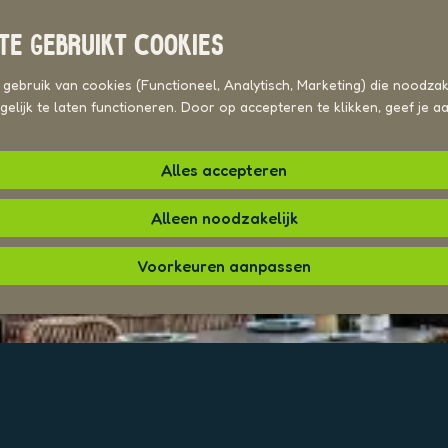
TE GEBRUIKT COOKIES
ebruik van cookies (Functioneel, Analytisch, Marketing) die noodzake
elijk te laten functioneren. Door op accepteren te klikken, geef je 
Alles accepteren
Alleen noodzakelijk
Voorkeuren aanpassen