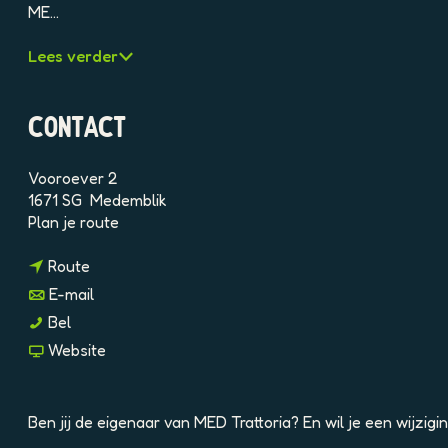
e
ME…
l
d
Lees verder
i
n
g
CONTACT
p
h
p
Vooroever 2
2
1671 SG
Medemblik
n
8
Plan je route
a
5
n
a
c
Route
a
r
5
n
E-mail
a
M
1
a
M
Bel
r
E
m
a
E
v
Website
M
D
p
r
D
a
E
T
n
M
T
n
D
r
n
E
r
M
T
a
s
Ben jij de eigenaar van MED Trattoria? En wil je een wijzi
D
a
E
r
t
e
T