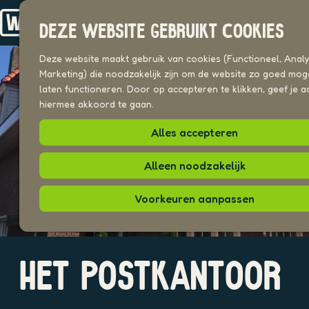
Drechterland
n
Koggenland
DEZE WEBSITE GEBRUIKT COOKIES
Stede Broec
G
a
Deze website maakt gebruik van cookies (Functioneel, Analyt
VOOR ONDERNEMERS
n
Marketing) die noodzakelijk zijn om de website zo goed moge
Beeldenbank
a
laten functioneren. Door op accepteren te klikken, geef je a
a
hiermee akkoord te gaan.
UITAGENDA
r
PLEKKEN VAN HIER
Alles accepteren
d
e
h
Alleen noodzakelijk
o
m
Voorkeuren aanpassen
e
p
a
O
g
HET POSTKANTOOR
p
e
e
n