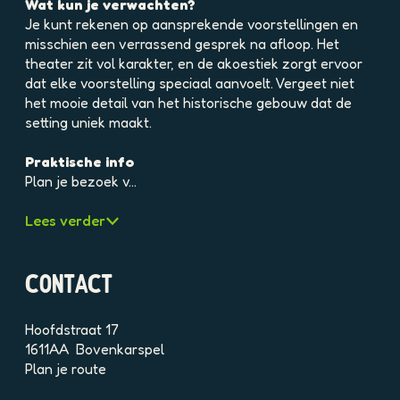
e
Wat kun je verwachten?
l
Je kunt rekenen op aansprekende voorstellingen en
d
misschien een verrassend gesprek na afloop. Het
i
theater zit vol karakter, en de akoestiek zorgt ervoor
n
dat elke voorstelling speciaal aanvoelt. Vergeet niet
g
het mooie detail van het historische gebouw dat de
p
setting uniek maakt.
h
p
Praktische info
1
Plan je bezoek v…
1
s
Lees verder
8
b
4
CONTACT
d
3
Hoofdstraat 17
t
1611AA
Bovenkarspel
b
n
Plan je route
3
a
p