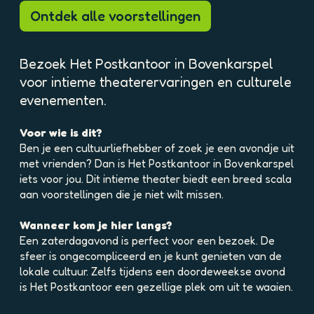
p
Ontdek alle voorstellingen
o
p
u
Bezoek Het Postkantoor in Bovenkarspel
p
voor intieme theaterervaringen en culturele
m
evenementen.
e
t
v
Voor wie is dit?
e
Ben je een cultuurliefhebber of zoek je een avondje uit
r
met vrienden? Dan is Het Postkantoor in Bovenkarspel
g
iets voor jou. Dit intieme theater biedt een breed scala
r
aan voorstellingen die je niet wilt missen.
o
t
Wanneer kom je hier langs?
e
Een zaterdagavond is perfect voor een bezoek. De
a
sfeer is ongecompliceerd en je kunt genieten van de
f
lokale cultuur. Zelfs tijdens een doordeweekse avond
b
is Het Postkantoor een gezellige plek om uit te waaien.
e