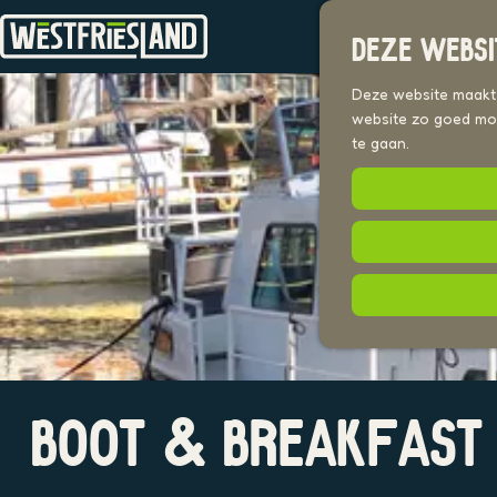
DEZE WEBSI
G
a
Deze website maakt g
n
website zo goed mog
a
te gaan.
a
r
d
e
h
o
m
e
p
a
O
g
BOOT & BREAKFAST
p
e
e
n