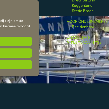
Drechterland
n
Koggenland
Stede Broec
lijk zijn om de
VOOR ONDERNEMERS
aan hiermee akkoord
Beeldenbank
UITAGENDA
PLEKKEN VAN HIER