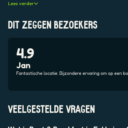
e
Lees verder
l
d
i
DIT ZEGGEN BEZOEKERS
n
g
p
h
4.9
p
★
★
★
★
★
7
Jan
d
4
Fantastische locatie. Bijzondere ervaring om op een bo
a
2
j
4
l
VEELGESTELDE VRAGEN
f
m
d
2