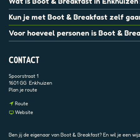
Wat is Boot & Breakfast in Enkhuizen
9
t
Kun je met Boot & Breakfast zelf gaa
t
j
Voor hoeveel personen is Boot & Brea
9
O
L
CONTACT
Spoorstraat 1
1601 GG
Enkhuizen
n
Plan je route
a
n
a
Route
a
r
v
Website
a
B
a
r
o
n
B
o
B
Ben jij de eigenaar van Boot & Breakfast? En wil je een wi
o
t
o