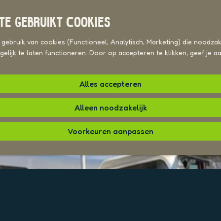
TE GEBRUIKT COOKIES
ebruik van cookies (Functioneel, Analytisch, Marketing) die noodzake
elijk te laten functioneren. Door op accepteren te klikken, geef je 
Alles accepteren
Alleen noodzakelijk
Voorkeuren aanpassen