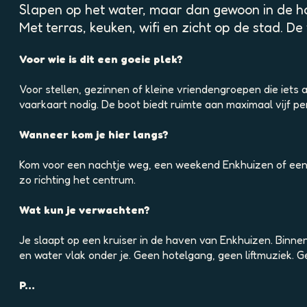
p
Slapen op het water, maar dan gewoon in de ha
o
Met terras, keuken, wifi en zicht op de stad. De
p
u
Voor wie is dit een goeie plek?
p
m
Voor stellen, gezinnen of kleine vriendengroepen die iets
e
vaarkaart nodig. De boot biedt ruimte aan maximaal vijf p
t
v
Wanneer kom je hier langs?
e
r
Kom voor een nachtje weg, een weekend Enkhuizen of een paa
g
zo richting het centrum.
r
o
Wat kun je verwachten?
t
e
Je slaapt op een kruiser in de haven van Enkhuizen. Binne
a
en water vlak onder je. Geen hotelgang, geen liftmuziek.
f
b
P…
e