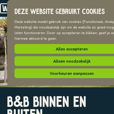
Drechterland
n
Koggenland
DEZE WEBSITE GEBRUIKT COOKIES
Stede Broec
G
a
Deze website maakt gebruik van cookies (Functioneel, Analyt
VOOR ONDERNEMERS
n
Marketing) die noodzakelijk zijn om de website zo goed moge
Beeldenbank
a
laten functioneren. Door op accepteren te klikken, geef je a
a
hiermee akkoord te gaan.
UITAGENDA
r
PLEKKEN VAN HIER
Alles accepteren
d
e
h
Alleen noodzakelijk
o
m
Voorkeuren aanpassen
e
p
a
O
g
B&B BINNEN EN
p
e
e
n