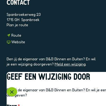
CONTACT
9
f
n
Spanbroekerweg 23
V
1715 GH
Spanbroek
H
n
Plan je route
c
a
F
n
a
Route
a
r
v
Website
a
B
a
r
&
n
B
B
B
Ben jij de eigenaar van B&B Binnen en Buiten? En wil
&
B
&
je een wijziging doorgeven?
Meld een wijziging
.
B
i
B
B
n
B
GEEF EEN WIJZIGING DOOR
i
n
i
OOK INTERESSANT
n
e
n
n
n
n
Ben jij de eigenaar van B&B Binnen en Buiten? En wil je een
e
e
e
S
doorgeven?
n
n
n
l
e
B
e
u
v
Naam
*