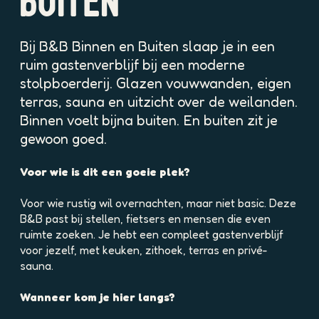
BUITEN
p
o
p
Bij B&B Binnen en Buiten slaap je in een
u
ruim gastenverblijf bij een moderne
p
stolpboerderij. Glazen vouwwanden, eigen
m
terras, sauna en uitzicht over de weilanden.
e
t
Binnen voelt bijna buiten. En buiten zit je
v
gewoon goed.
e
r
Voor wie is dit een goeie plek?
g
r
Voor wie rustig wil overnachten, maar niet basic. Deze
o
B&B past bij stellen, fietsers en mensen die even
t
ruimte zoeken. Je hebt een compleet gastenverblijf
e
voor jezelf, met keuken, zithoek, terras en privé-
a
sauna.
f
b
Wanneer kom je hier langs?
e