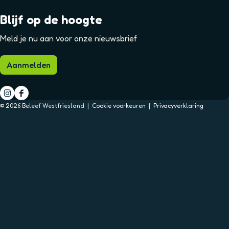
Blijf op de hoogte
Meld je nu aan voor onze nieuwsbrief
Aanmelden
I
F
© 2026 Beleef Westfriesland |
Cookie voorkeuren
|
Privacyverklaring
n
a
s
c
t
e
a
b
g
o
r
o
a
k
m
B
B
e
e
l
l
e