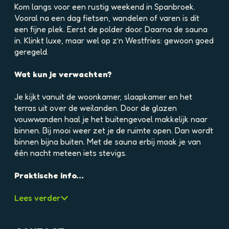
e
Kom langs voor een rustig weekend in Spanbroek.
l
Vooral na een dag fietsen, wandelen of varen is dit
d
een fijne plek. Eerst de polder door. Daarna de sauna
i
in. Klinkt luxe, maar wel op z’n Westfries: gewoon goed
n
geregeld.
g
p
Wat kun je verwachten?
h
p
Je kijkt vanuit de woonkamer, slaapkamer en het
1
terras uit over de weilanden. Door de glazen
4
vouwwanden haal je het buitengevoel makkelijk naar
u
binnen. Bij mooi weer zet je de ruimte open. Dan wordt
q
binnen bijna buiten. Met de sauna erbij maak je van
b
één nacht meteen iets stevigs.
3
g
Praktische info…
q
u
Lees verder
3
b
4