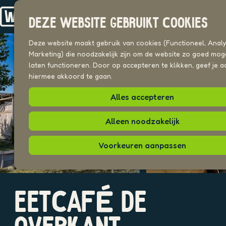
Drechterland
n
Koggenland
DEZE WEBSITE GEBRUIKT COOKIES
Stede Broec
G
a
Deze website maakt gebruik van cookies (Functioneel, Analyt
VOOR ONDERNEMERS
n
Marketing) die noodzakelijk zijn om de website zo goed moge
Beeldenbank
a
laten functioneren. Door op accepteren te klikken, geef je a
a
hiermee akkoord te gaan.
UITAGENDA
r
PLEKKEN VAN HIER
Alles accepteren
d
e
h
Alleen noodzakelijk
o
m
Voorkeuren aanpassen
e
p
a
O
O
g
EETCAFÉ DE
p
p
e
e
e
n
n