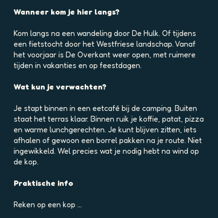
e
e
l
Wanneer kom je hier langs?
l
d
d
i
Kom langs na een wandeling door De Hulk. Of tijdens
i
n
een fietstocht door het Westfriese landschap. Vanaf
n
g
het voorjaar is De Overkant weer open, met ruimere
g
p
tijden in vakanties en op feestdagen.
p
h
h
p
Wat kun je verwachten?
p
j
b
f
Je stapt binnen in een eetcafé bij de camping. Buiten
d
j
staat het terras klaar. Binnen ruik je koffie, patat, pizza
a
f
en warme lunchgerechten. Je kunt blijven zitten, iets
u
d
afhalen of gewoon een borrel pakken na je route. Niet
e
9
ingewikkeld. Wel precies wat je nodig hebt na wind op
f
c
de kop.
f
3
2
1
Praktische info
6
k
m
t
Reken op een kop …
v
2
b