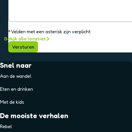
p
h
l
t
i
c
h
*
Velden met een asterisk zijn verplicht.
t
Bekijk alle locaties
Versturen
Snel naar
Aan de wandel
Eten en drinken
Met de kids
De mooiste verhalen
Rebel