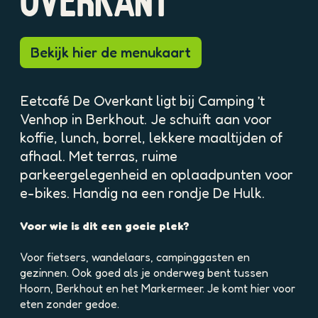
OVERKANT
p
p
o
o
p
p
Bekijk hier de menukaart
u
u
p
p
m
m
Eetcafé De Overkant ligt bij Camping ’t
e
e
t
t
Venhop in Berkhout. Je schuift aan voor
v
v
koffie, lunch, borrel, lekkere maaltijden of
e
e
afhaal. Met terras, ruime
r
r
parkeergelegenheid en oplaadpunten voor
g
g
e-bikes. Handig na een rondje De Hulk.
r
r
o
o
t
Voor wie is dit een goeie plek?
t
e
e
a
Voor fietsers, wandelaars, campinggasten en
a
f
gezinnen. Ook goed als je onderweg bent tussen
f
b
Hoorn, Berkhout en het Markermeer. Je komt hier voor
b
e
eten zonder gedoe.
e