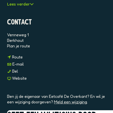
1
Lees verder
b
m
j
7
W
P
CONTACT
j
T
G
H
n
Venneweg 1
2
y
Berkhout
n
Plan je route
a
n
a
Route
a
r
n
E-mail
a
E
a
E
Bel
r
e
a
e
v
Website
E
t
r
t
a
e
c
E
c
n
t
a
e
a
E
c
f
Ben jij de eigenaar van Eetcafé De Overkant? En wil je
t
f
e
a
é
een wijziging doorgeven?
Meld een wijziging
.
c
é
t
f
D
a
D
c
é
e