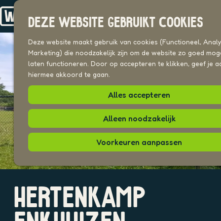
Drechterland
n
Koggenland
DEZE WEBSITE GEBRUIKT COOKIES
Stede Broec
G
a
Deze website maakt gebruik van cookies (Functioneel, Analyt
VOOR ONDERNEMERS
n
Marketing) die noodzakelijk zijn om de website zo goed moge
Beeldenbank
a
laten functioneren. Door op accepteren te klikken, geef je a
a
hiermee akkoord te gaan.
UITAGENDA
r
PLEKKEN VAN HIER
Alles accepteren
d
e
h
Alleen noodzakelijk
o
m
Voorkeuren aanpassen
e
p
a
O
g
HERTENKAMP
p
e
e
n