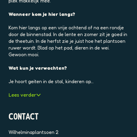
e
plek makkelijk mee.
l
d
Wanneer kom je hier langs?
i
n
Kom hier langs op een vrije ochtend of na een rondje
g
door de binnenstad. In de lente en zomer zit je goed in
p
de theetuin. In de herfst zie je juist hoe het plantsoen
h
ruwer wordt. Blad op het pad, dieren in de wei.
p
Gewoon mooi.
8
6
Wat kun je verwachten?
c
s
Je hoort geiten in de stal, kinderen op…
o
a
Lees verder
m
c
f
CONTACT
4
n
Wilhelminaplantsoen 2
f