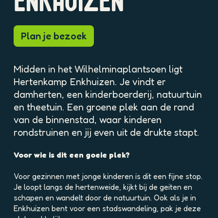
ENKHUIZEN
p
o
p
Plan je bezoek
u
p
m
Midden in het Wilhelminaplantsoen ligt
e
t
Hertenkamp Enkhuizen. Je vindt er
v
damherten, een kinderboerderij, natuurtuin
e
en theetuin. Een groene plek aan de rand
r
van de binnenstad, waar kinderen
g
rondstruinen en jij even uit de drukte stapt.
r
o
t
Voor wie is dit een goeie plek?
e
a
Voor gezinnen met jonge kinderen is dit een fijne stop.
f
Je loopt langs de hertenweide, kijkt bij de geiten en
b
schapen en wandelt door de natuurtuin. Ook als je in
e
Enkhuizen bent voor een stadswandeling, pak je deze