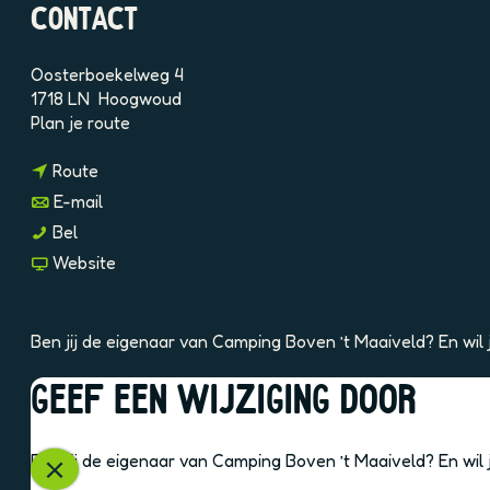
e
CONTACT
l
d
i
Oosterboekelweg 4
n
1718 LN
Hoogwoud
n
g
Plan je route
a
p
n
a
h
Route
a
r
p
n
E-mail
a
C
r
a
C
Bel
r
a
d
a
a
v
Website
C
m
m
r
m
a
a
p
n
C
p
n
m
i
t
a
i
C
p
n
l
Ben jij de eigenaar van Camping Boven ’t Maaiveld? En wil
m
n
a
i
g
g
p
g
m
n
B
l
GEEF EEN WIJZIGING DOOR
i
B
p
g
o
0
OOK INTERESSANT
n
o
i
B
v
5
g
v
n
o
e
6
Ben jij de eigenaar van Camping Boven ’t Maaiveld? En wil
B
e
g
S
v
n
v
o