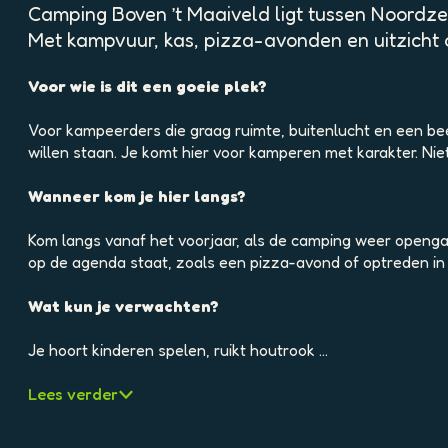
p
Camping Boven ’t Maaiveld ligt tussen Noordzee
o
Met kampvuur, kas, pizza-avonden en uitzicht
p
u
Voor wie is dit een goeie plek?
p
m
Voor kampeerders die graag ruimte, buitenlucht en een beet
e
willen staan. Je komt hier voor kamperen met karakter. N
t
v
Wanneer kom je hier langs?
e
r
Kom langs vanaf het voorjaar, als de camping weer opengaat.
g
op de agenda staat, zoals een pizza-avond of optreden in
r
o
Wat kun je verwachten?
t
e
Je hoort kinderen spelen, ruikt houtrook …
a
f
Lees verder
b
e