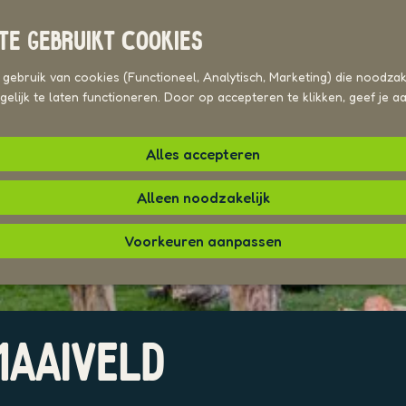
TE GEBRUIKT COOKIES
ebruik van cookies (Functioneel, Analytisch, Marketing) die noodzake
elijk te laten functioneren. Door op accepteren te klikken, geef je 
Alles accepteren
Alleen noodzakelijk
Voorkeuren aanpassen
MAAIVELD