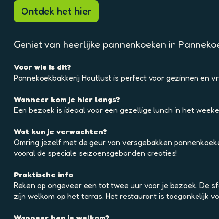
p
Ontdek het hier
o
p
u
Geniet van heerlijke pannenkoeken in Pannekoe
p
m
Voor wie is dit?
e
Pannekoekbakkerij Houtlust is perfect voor gezinnen en v
t
v
Wanneer kom je hier langs?
e
Een bezoek is ideaal voor een gezellige lunch in het wee
r
g
Wat kun je verwachten?
r
Omring jezelf met de geur van versgebakken pannenkoeken. 
o
vooral de speciale seizoensgebonden creaties!
t
e
Praktische info
a
Reken op ongeveer een tot twee uur voor je bezoek. De sfe
f
zijn welkom op het terras. Het restaurant is toegankelijk
b
e
Wanneer ben je welkom?