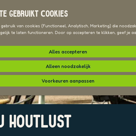
TE GEBRUIKT COOKIES
ebruik van cookies (Functioneel, Analytisch, Marketing) die noodzake
elijk te laten functioneren. Door op accepteren te klikken, geef je 
Alles accepteren
Alleen noodzakelijk
Voorkeuren aanpassen
J HOUTLUST