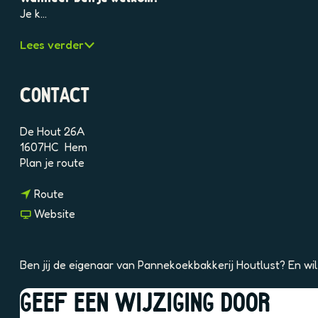
e
Je k…
l
d
Lees verder
i
n
g
CONTACT
p
h
p
De Hout 26A
5
1607HC
Hem
q
n
Plan je route
b
a
0
n
a
Route
n
a
r
v
Website
e
a
P
a
q
r
a
n
8
P
n
P
Ben jij de eigenaar van Pannekoekbakkerij Houtlust? En wi
i
a
n
a
q
n
e
n
GEEF EEN WIJZIGING DOOR
r
n
k
n
2