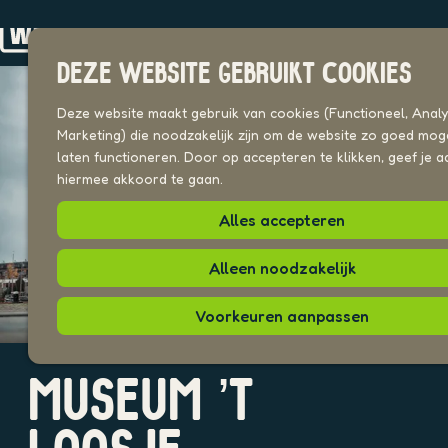
Drechterland
n
Koggenland
DEZE WEBSITE GEBRUIKT COOKIES
Stede Broec
G
a
Deze website maakt gebruik van cookies (Functioneel, Analyt
VOOR ONDERNEMERS
n
Marketing) die noodzakelijk zijn om de website zo goed moge
Beeldenbank
a
laten functioneren. Door op accepteren te klikken, geef je a
a
hiermee akkoord te gaan.
UITAGENDA
r
PLEKKEN VAN HIER
Alles accepteren
d
e
h
Alleen noodzakelijk
o
m
Voorkeuren aanpassen
e
p
a
O
g
MUSEUM ’T
p
e
e
n