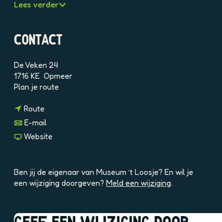
Lees verder
9
P
X
CONTACT
A
O
p
De Veken 24
r
1716 KE
Opmeer
n
Plan je route
a
n
a
Route
a
r
n
E-mail
a
M
a
v
Website
r
u
a
a
M
s
r
n
u
e
M
M
Ben jij de eigenaar van Museum ’t Loosje? En wil je
s
u
u
u
een wijziging doorgeven?
Meld een wijziging
.
e
m
s
s
u
’
e
e
GEEF EEN WIJZIGING DOOR
m
t
u
u
OOK INTERESSANT
’
L
m