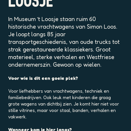
LOOSJE
p
o
p
In Museum ’t Loosje staan ruim 60
u
historische vrachtwagens van Simon Loos.
p
Je loopt langs 85 jaar
m
transportgeschiedenis, van oude trucks tot
e
t
strak gerestaureerde klassiekers. Groot
v
materieel, sterke verhalen en Westfriese
e
ondernemerszin. Gewoon op wielen.
r
g
Voor wie is dit een goeie plek?
r
o
Voor liefhebbers van vrachtwagens, techniek en
t
familiebedrijven. Ook leuk met kinderen die graag
e
grote wagens van dichtbij zien. Je komt hier niet voor
a
stille vitrines, maar voor staal, banden, verhalen en
f
vakwerk.
b
e
Wanneer kom je hier langs?