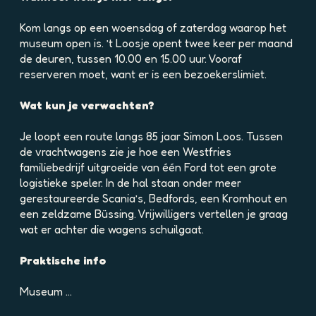
e
l
Kom langs op een woensdag of zaterdag waarop het
d
museum open is. ’t Loosje opent twee keer per maand
i
de deuren, tussen 10.00 en 15.00 uur. Vooraf
n
reserveren moet, want er is een bezoekerslimiet.
g
p
Wat kun je verwachten?
h
p
Je loopt een route langs 85 jaar Simon Loos. Tussen
m
de vrachtwagens zie je hoe een Westfries
a
familiebedrijf uitgroeide van één Ford tot een grote
7
logistieke speler. In de hal staan onder meer
q
gerestaureerde Scania’s, Bedfords, een Kromhout en
j
een zeldzame Büssing. Vrijwilligers vertellen je graag
3
wat er achter die wagens schuilgaat.
7
o
Praktische info
t
m
Museum …
i
l