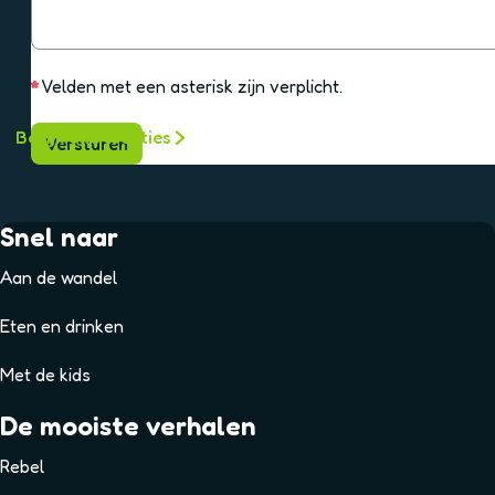
c
h
*
Velden met een asterisk zijn verplicht.
t
Versturen
Bekijk alle locaties
Snel naar
Aan de wandel
Eten en drinken
Met de kids
De mooiste verhalen
Rebel