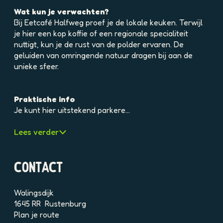
e
Wat kun je verwachten?
l
Bij Eetcafé Halfweg proef je de lokale keuken. Terwijl
d
je hier een kop koffie of een regionale specialiteit
i
nuttigt, kun je de rust van de polder ervaren. De
n
geluiden van omringende natuur dragen bij aan de
g
unieke sfeer.
p
h
p
Praktische info
o
Je kunt hier uitstekend parkere…
5
r
Lees verder
3
d
0
CONTACT
1
6
8
Walingsdijk
u
1645 RR
Rustenburg
0
n
Plan je route
q