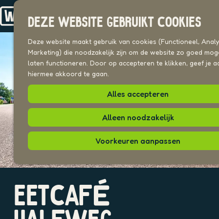
Drechterland
n
Koggenland
DEZE WEBSITE GEBRUIKT COOKIES
Stede Broec
G
a
Deze website maakt gebruik van cookies (Functioneel, Analyt
VOOR ONDERNEMERS
n
Marketing) die noodzakelijk zijn om de website zo goed moge
Beeldenbank
a
laten functioneren. Door op accepteren te klikken, geef je a
a
hiermee akkoord te gaan.
UITAGENDA
r
PLEKKEN VAN HIER
Alles accepteren
d
e
h
Alleen noodzakelijk
o
m
Voorkeuren aanpassen
e
p
a
O
g
EETCAFÉ
p
e
e
n