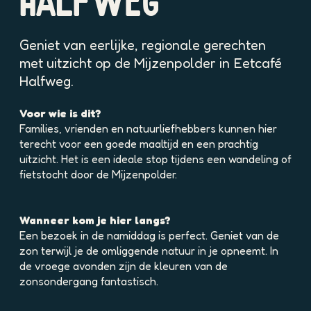
HALFWEG
p
o
p
Geniet van eerlijke, regionale gerechten
u
met uitzicht op de Mijzenpolder in Eetcafé
p
Halfweg.
m
e
Voor wie is dit?
t
Families, vrienden en natuurliefhebbers kunnen hier
v
terecht voor een goede maaltijd en een prachtig
e
uitzicht. Het is een ideale stop tijdens een wandeling of
r
fietstocht door de Mijzenpolder.
g
r
o
Wanneer kom je hier langs?
t
Een bezoek in de namiddag is perfect. Geniet van de
e
zon terwijl je de omliggende natuur in je opneemt. In
a
de vroege avonden zijn de kleuren van de
f
zonsondergang fantastisch.
b
e