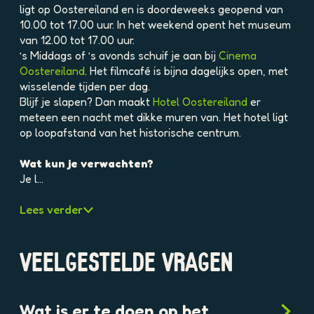
e
ligt op Oostereiland en is doordeweeks geopend van
l
10.00 tot 17.00 uur. In het weekend opent het museum
d
van 12.00 tot 17.00 uur.
i
’s Middags of ’s avonds schuif je aan bij
Cinema
n
Oostereiland
. Het filmcafé is bijna dagelijks open, met
g
wisselende tijden per dag.
O
Blijf je slapen? Dan maakt
Hotel Oostereiland
er
o
meteen een nacht met dikke muren van. Het hotel ligt
s
op loopafstand van het historische centrum.
t
e
Wat kun je verwachten?
r
Je l…
e
i
Lees verder
l
a
n
VEELGESTELDE VRAGEN
d
H
o
Wat is er te doen op het
o