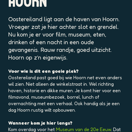
HOORN
p
o
p
Oostereiland ligt aan de haven van Hoorn.
u
Vroeger zat je hier achter slot en grendel.
p
Nu kom je er voor film, museum, eten,
m
drinken of een nacht in een oude
e
t
gevangenis. Rauw randje, goed uitzicht.
v
Hoorn op z’n eigenwijs.
e
r
Voor wie is dit een goeie plek?
g
Oostereiland past goed bij wie Hoorn net even anders
r
wil zien. Niet alleen de winkelstraat in. Wel richting
o
haven, historie en dikke muren. Je komt hier voor een
t
filmavond, museumbezoek, borrel, lunch of
e
overnachting met een verhaal. Ook handig als je een
a
dag Hoorn rustig wilt opbouwen.
f
b
Wanneer kom je hier langs?
e
Kom overdag voor het
Museum van de 20e Eeuw
. Dat