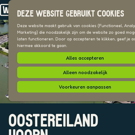
Drechterland
n
Koggenland
DEZE WEBSITE GEBRUIKT COOKIES
Stede Broec
G
a
Deze website maakt gebruik van cookies (Functioneel, Analyt
VOOR ONDERNEMERS
n
Marketing) die noodzakelijk zijn om de website zo goed moge
Beeldenbank
a
laten functioneren. Door op accepteren te klikken, geef je a
a
hiermee akkoord te gaan.
UITAGENDA
r
PLEKKEN VAN HIER
Alles accepteren
d
e
h
Alleen noodzakelijk
o
m
Voorkeuren aanpassen
e
p
a
O
g
OOSTEREILAND
p
e
e
n