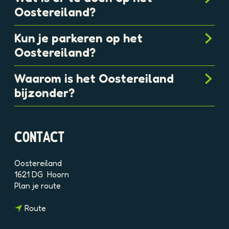
r
Oostereiland?
n
Kun je parkeren op het
Oostereiland?
Waarom is het Oostereiland
bijzonder?
CONTACT
Oostereiland
1621 DG
Hoorn
n
Plan je route
a
n
a
Route
a
r