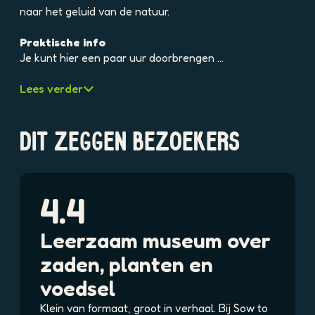
e
naar het geluid van de natuur.
l
d
Praktische info
i
Je kunt hier een paar uur doorbrengen …
n
g
Lees verder
p
h
p
DIT ZEGGEN BEZOEKERS
t
f
k
q
4.4
l
★
★
★
★
★
2
b
Leerzaam museum over
s
zaden, planten en
1
4
voedsel
1
Klein van formaat, groot in verhaal. Bij Sow to
0