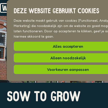
Drechterland
n
Koggenland
DEZE WEBSITE GEBRUIKT COOKIES
Stede Broec
G
a
Deze website maakt gebruik van cookies (Functioneel, Analyt
VOOR ONDERNEMERS
n
Marketing) die noodzakelijk zijn om de website zo goed moge
Beeldenbank
a
laten functioneren. Door op accepteren te klikken, geef je a
a
hiermee akkoord te gaan.
UITAGENDA
r
PLEKKEN VAN HIER
Alles accepteren
d
e
h
Alleen noodzakelijk
o
m
Voorkeuren aanpassen
e
p
a
O
g
SOW TO GROW
p
e
e
n