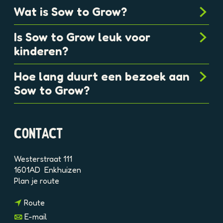
Wat is Sow to Grow?
Is Sow to Grow leuk voor
kinderen?
Hoe lang duurt een bezoek aan
Sow to Grow?
CONTACT
Westerstraat 111
1601AD
Enkhuizen
n
Plan je route
a
n
a
Route
a
r
n
E-mail