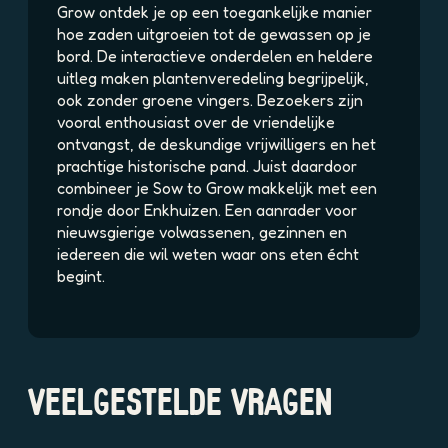
Grow ontdek je op een toegankelijke manier
3
hoe zaden uitgroeien tot de gewassen op je
e
bord. De interactieve onderdelen en heldere
A
uitleg maken plantenveredeling begrijpelijk,
x
ook zonder groene vingers. Bezoekers zijn
X
vooral enthousiast over de vriendelijke
0
ontvangst, de deskundige vrijwilligers en het
T
prachtige historische pand. Juist daardoor
combineer je Sow to Grow makkelijk met een
rondje door Enkhuizen. Een aanrader voor
nieuwsgierige volwassenen, gezinnen en
iedereen die wil weten waar ons eten écht
begint.
VEELGESTELDE VRAGEN