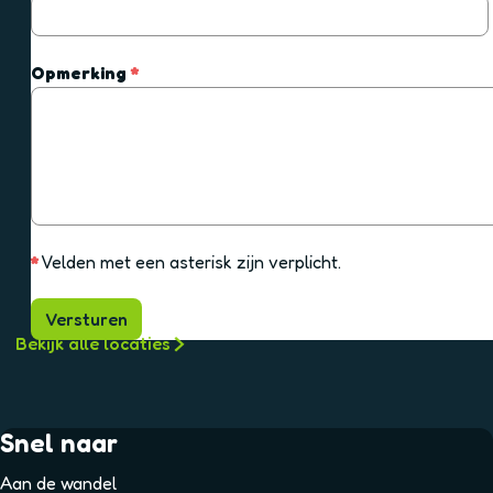
e
i
r
c
p
h
v
Opmerking
*
l
t
e
i
r
c
p
h
l
t
i
c
h
*
Velden met een asterisk zijn verplicht.
t
Versturen
Bekijk alle locaties
Snel naar
Aan de wandel