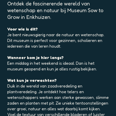
p
Ontdek de fascinerende wereld van
o
wetenschap en natuur bij Museum Sow to
p
Grow in Enkhuizen.
u
p
Voor wie is dit?
m
Je bent nieuwsgierig naar de natuur en wetenschap.
e
Dit museum is perfect voor gezinnen, scholieren en
t
iedereen die van leren houdt.
v
e
Wanneer kom je hier langs?
r
Een middag in het weekend is ideaal. Dan is het
g
museum geopend en kun je alles rustig bekijken.
r
o
Wat kun je verwachten?
t
Duik in de wereld van zaadveredeling en
e
plantveredeling. Je ontdekt hoe telers en
a
wetenschappers werken aan sterke gewassen, slimme
f
zaden en planten met pit. Zie unieke tentoonstellingen
b
over groei, natuur en alles wat daarbij komt kijken.
e
Voel de textuur van verschillende bladeren of luister