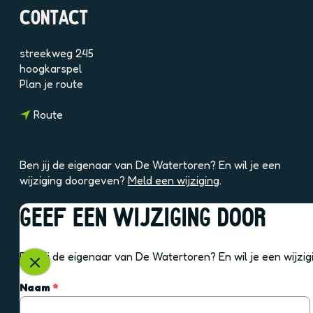
2
CONTACT
F
Y
streekweg 245
1
hoogkarspel
v
n
Plan je route
s
a
5
n
a
Route
a
r
a
D
r
e
Ben jij de eigenaar van De Watertoren? En wil je een
D
W
wijziging doorgeven?
Meld een wijziging
.
e
a
W
t
GEEF EEN WIJZIGING DOOR
a
e
OOK INTERESSANT
t
r
e
t
Ben jij de eigenaar van De Watertoren? En wil je een wijz
r
o
S
t
r
l
v
Naam
*
o
e
u
e