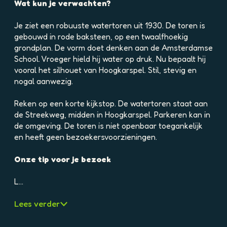
e
Wat kun je verwachten?
l
d
Je ziet een robuuste watertoren uit 1930. De toren is
i
gebouwd in rode baksteen, op een twaalfhoekig
n
grondplan. De vorm doet denken aan de Amsterdamse
g
School. Vroeger hield hij water op druk. Nu bepaalt hij
p
vooral het silhouet van Hoogkarspel. Stil, stevig en
h
nogal aanwezig.
p
p
Reken op een korte kijkstop. De watertoren staat aan
1
de Streekweg, midden in Hoogkarspel. Parkeren kan in
5
de omgeving. De toren is niet openbaar toegankelijk
h
en heeft geen bezoekersvoorzieningen.
3
a
Onze tip voor je bezoek
3
t
L…
v
p
Lees verder
o
u