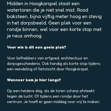
p
Midden in Hoogkarspel staat een
o
watertoren die je niet snel mist. Rood
p
baksteen, bijna vijftig meter hoog en stevig
u
in het dorpsbeeld. Geen plek voor een
p
rondje binnen, wel voor een korte stop met
m
e
je neus omhoog.
t
v
Voor wie is dit een goeie plek?
e
r
Voor liefhebbers van erfgoed, architectuur en
g
dorpsgeschiedenis. Ook handig als korte stop tijdens
r
een wandeling of fietstocht door Hoogkarspel.
o
t
Wanneer kom je hier langs?
e
a
Op een heldere dag, als de toren scherp afsteekt
f
tegen de lucht. Of tijdens een rondje door het
b
centrum. Je hoeft er geen middag voor vrij te maken.
e