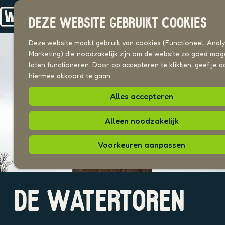
Drechterland
n
Koggenland
DEZE WEBSITE GEBRUIKT COOKIES
Stede Broec
G
a
Deze website maakt gebruik van cookies (Functioneel, Analyt
VOOR ONDERNEMERS
n
Marketing) die noodzakelijk zijn om de website zo goed moge
Beeldenbank
a
laten functioneren. Door op accepteren te klikken, geef je a
a
hiermee akkoord te gaan.
UITAGENDA
r
PLEKKEN VAN HIER
Alles accepteren
d
e
h
Alleen noodzakelijk
o
m
Voorkeuren aanpassen
e
p
a
O
g
DE WATERTOREN
p
e
e
n