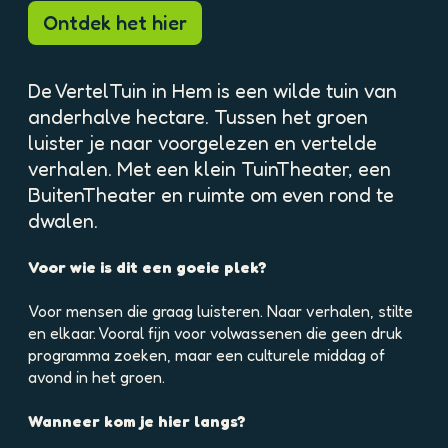
p
Ontdek het hier
o
p
u
De VertelTuin in Hem is een wilde tuin van
p
anderhalve hectare. Tussen het groen
m
luister je naar voorgelezen en vertelde
e
t
verhalen. Met een klein TuinTheater, een
v
BuitenTheater en ruimte om even rond te
e
dwalen.
r
g
Voor wie is dit een goeie plek?
r
o
Voor mensen die graag luisteren. Naar verhalen, stilte
t
en elkaar. Vooral fijn voor volwassenen die geen druk
e
programma zoeken, maar een culturele middag of
a
avond in het groen.
f
b
Wanneer kom je hier langs?
e