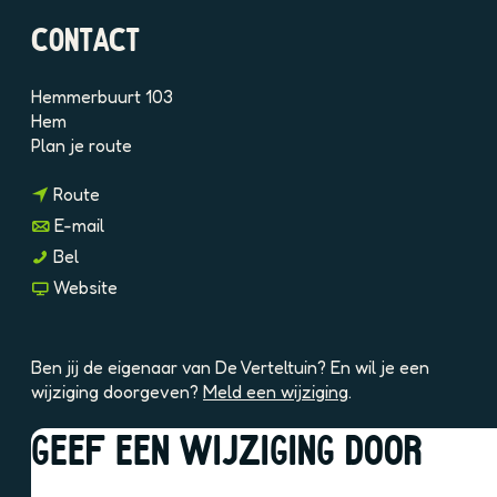
9
CONTACT
M
m
x
Hemmerbuurt 103
i
Hem
D
n
Plan je route
L
a
n
a
Route
a
r
n
E-mail
a
D
a
D
Bel
r
e
a
e
v
Website
D
V
r
V
a
e
e
D
e
n
V
r
e
r
D
e
t
Ben jij de eigenaar van De Verteltuin? En wil je een
V
t
e
r
e
wijziging doorgeven?
Meld een wijziging
.
e
e
V
t
l
r
l
e
e
t
GEEF EEN WIJZIGING DOOR
t
t
r
l
u
OOK INTERESSANT
e
u
t
t
i
l