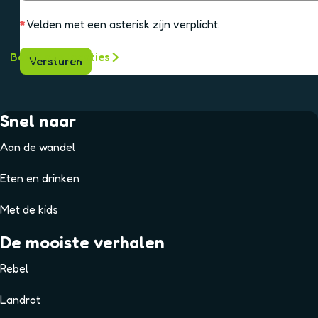
h
*
Velden met een asterisk zijn verplicht.
t
Bekijk alle locaties
Versturen
Snel naar
Aan de wandel
Eten en drinken
Met de kids
De mooiste verhalen
Rebel
Landrot