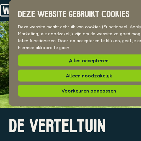
Drechterland
n
Koggenland
DEZE WEBSITE GEBRUIKT COOKIES
Stede Broec
G
a
Deze website maakt gebruik van cookies (Functioneel, Analyt
VOOR ONDERNEMERS
n
Marketing) die noodzakelijk zijn om de website zo goed moge
Beeldenbank
a
laten functioneren. Door op accepteren te klikken, geef je a
a
hiermee akkoord te gaan.
UITAGENDA
r
PLEKKEN VAN HIER
Alles accepteren
d
e
h
Alleen noodzakelijk
o
m
Voorkeuren aanpassen
e
p
a
O
g
DE VERTELTUIN
p
e
e
n