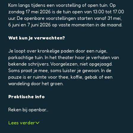
e
Kom langs tijdens een voorstelling of open tuin. Op
l
zondag 17 mei 2026 is de tuin open van 13.00 tot 17.00
d
uur. De openbare voorstellingen starten vanaf 31 mei,
i
6 juni en 7 juni 2026 op vaste momenten in de maand.
n
g
Wat kun je verwachten?
p
h
Je loopt over kronkelige paden door een ruige,
p
parkachtige tuin. In het theater hoor je verhalen van
d
bekende schrijvers. Voorgelezen, niet opgejaagd.
h
Soms praat je mee, soms luister je gewoon. In de
n
pauze is er ruimte voor thee, koffie, gebak of een
a
wandeling door het groen.
l
7
Praktische info
c
9
Reken bij openbar…
0
k
Lees verder
3
5