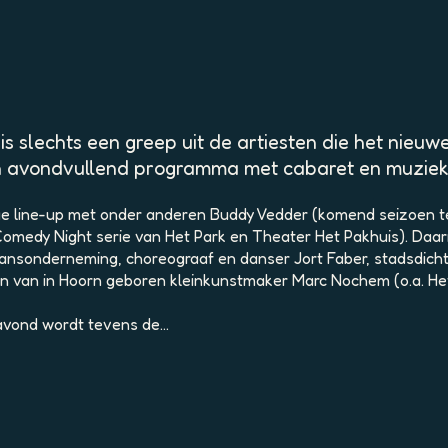
is slechts een greep uit de artiesten die het nieuw
 een avondvullend programma met cabaret en muziek
ge line-up met onder anderen Buddy Vedder (komend seizoen te 
ay Comedy Night serie van Het Park en Theater Het Pakhuis). 
e Dansonderneming, choreograaf en danser Jort Faber, stadsdich
en van in Hoorn geboren kleinkunstmaker Marc Nochem (o.a. Het
avond wordt tevens de…