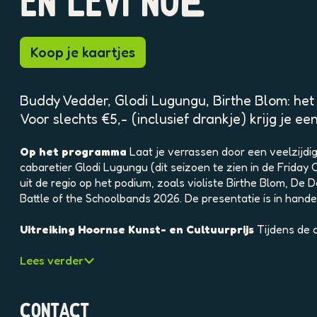
EN LEVI NOË
p
o
p
Koop je kaartjes
u
p
m
Buddy Vedder, Glodi Lugungu, Birthe Blom: het 
e
t
Voor slechts €5,- (inclusief drankje) krijg je
v
e
Op het programma
Laat je verrassen door een veelzijdi
r
cabaretier Glodi Lugungu (dit seizoen te zien in de Frid
g
uit de regio op het podium, zoals violiste Birthe Blom, D
r
Battle of the Schoolbands 2026. De presentatie is in hand
o
t
Uitreiking Hoornse Kunst- en Cultuurprijs
Tijdens de 
e
a
Lees verder
f
b
e
CONTACT