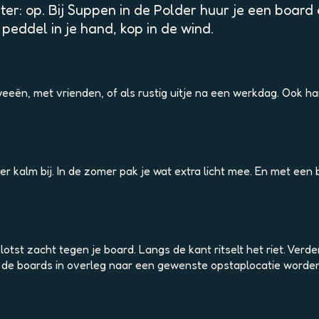
er: op. Bij Suppen in de Polder huur je een board e
eddel in je hand, kop in de wind.
weeën, met vrienden, of als rustig uitje na een werkdag. Ook h
 kalm bij. In de zomer pak je wat extra licht mee. En met een b
klotst zacht tegen je board. Langs de kant ritselt het riet. Verd
en de boards in overleg naar een gewenste opstaplocatie worde