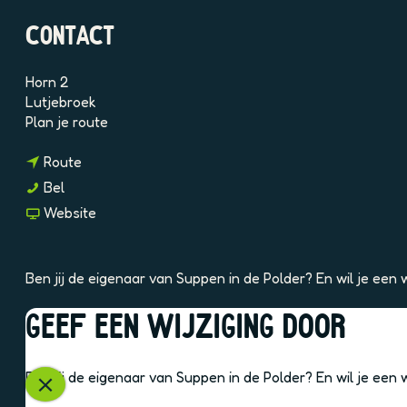
e
l
CONTACT
d
i
n
Horn 2
g
Lutjebroek
n
p
Plan je route
a
h
n
a
p
Route
a
r
v
S
Bel
a
S
n
u
v
Website
r
u
n
p
a
S
p
s
p
n
u
p
q
e
S
Ben jij de eigenaar van Suppen in de Polder? En wil je een
p
e
7
n
u
p
n
l
i
p
GEEF EEN WIJZIGING DOOR
e
i
1
n
p
OOK INTERESSANT
n
n
p
d
e
i
d
s
e
n
Ben jij de eigenaar van Suppen in de Polder? En wil je een
n
e
o
P
i
S
d
P
a
o