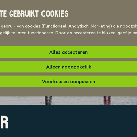
TE GEBRUIKT COOKIES
ebruik van cookies (Functioneel, Analytisch, Marketing) die noodzake
elijk te laten functioneren. Door op accepteren te klikken, geef je 
Alles accepteren
Alleen noodzakelijk
Voorkeuren aanpassen
ER