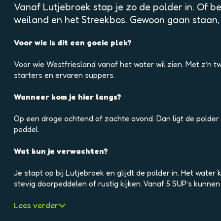
p
Vanaf Lutjebroek stap je zo de polder in. Of bet
o
weiland en het Streekbos. Gewoon gaan staan, p
p
u
Voor wie is dit een goeie plek?
p
m
Voor wie Westfriesland vanaf het water wil zien. Met z’n t
e
starters en ervaren suppers.
t
v
Wanneer kom je hier langs?
e
r
Op een droge ochtend of zachte avond. Dan ligt de polder er
g
peddel.
r
o
Wat kun je verwachten?
t
e
Je stapt op bij Lutjebroek en glijdt de polder in. Het water 
a
stevig doorpeddelen of rustig kijken. Vanaf 5 SUP’s kunn
f
b
Lees verder
e