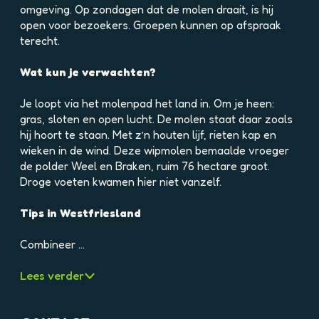
e
omgeving. Op zondagen dat de molen draait, is hij
l
open voor bezoekers. Groepen kunnen op afspraak
d
terecht.
i
n
Wat kun je verwachten?
g
p
Je loopt via het molenpad het land in. Om je heen:
h
gras, sloten en open lucht. De molen staat daar zoals
p
hij hoort te staan. Met z’n houten lijf, rieten kap en
t
wieken in de wind. Deze wipmolen bemaalde vroeger
9
de polder Weel en Braken, ruim 76 hectare groot.
d
Droge voeten kwamen hier niet vanzelf.
m
5
Tips in Westfriesland
g
l
Combineer …
b
g
Lees verder
d
d
l