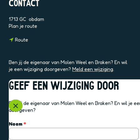
CONTACT
8
V
V
1713 GC
obdam
O
n
Plan je route
A
a
i
n
a
Route
B
a
r
a
M
r
o
Ben jij de eigenaar van Molen Weel en Braken? En wil
M
l
je een wijziging doorgeven?
Meld een wijziging
.
o
e
l
n
GEEF EEN WIJZIGING DOOR
e
W
OOK INTERESSANT
n
e
W
e
Ben jij de eigenaar van Molen Weel en Braken? En wil je ee
e
l
S
doorgeven?
e
e
l
l
n
u
v
Naam
*
e
B
i
e
n
r
t
r