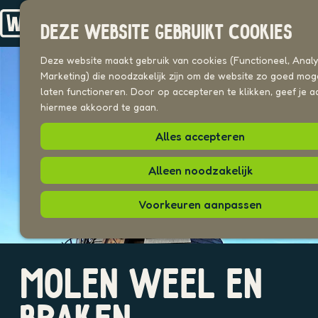
Drechterland
n
Koggenland
DEZE WEBSITE GEBRUIKT COOKIES
Stede Broec
G
a
Deze website maakt gebruik van cookies (Functioneel, Analyt
VOOR ONDERNEMERS
n
Marketing) die noodzakelijk zijn om de website zo goed moge
Beeldenbank
a
laten functioneren. Door op accepteren te klikken, geef je a
a
hiermee akkoord te gaan.
UITAGENDA
r
PLEKKEN VAN HIER
Alles accepteren
d
e
h
Alleen noodzakelijk
o
m
Voorkeuren aanpassen
e
p
a
O
g
MOLEN WEEL EN
p
e
e
n