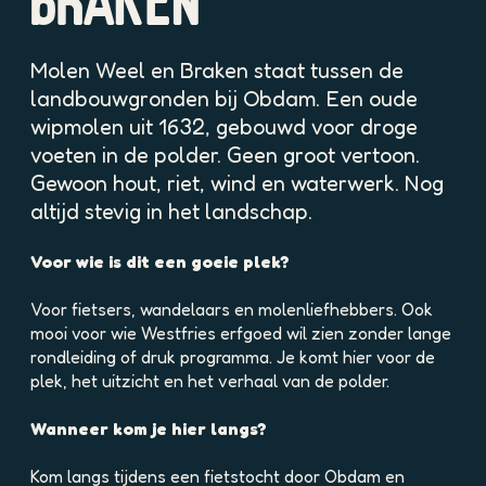
BRAKEN
p
o
p
Molen Weel en Braken staat tussen de
u
landbouwgronden bij Obdam. Een oude
p
wipmolen uit 1632, gebouwd voor droge
m
voeten in de polder. Geen groot vertoon.
e
t
Gewoon hout, riet, wind en waterwerk. Nog
v
altijd stevig in het landschap.
e
r
Voor wie is dit een goeie plek?
g
r
Voor fietsers, wandelaars en molenliefhebbers. Ook
o
mooi voor wie Westfries erfgoed wil zien zonder lange
t
rondleiding of druk programma. Je komt hier voor de
e
plek, het uitzicht en het verhaal van de polder.
a
f
Wanneer kom je hier langs?
b
e
Kom langs tijdens een fietstocht door Obdam en