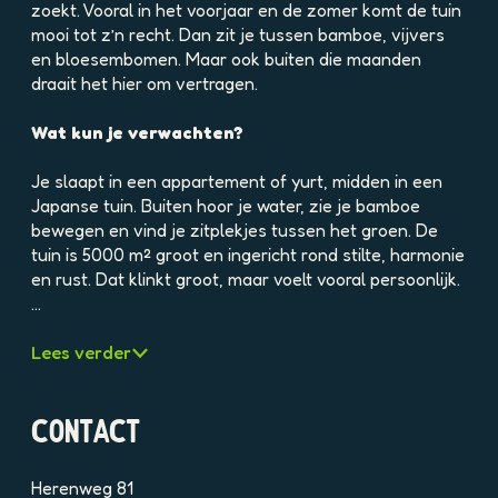
e
zoekt. Vooral in het voorjaar en de zomer komt de tuin
l
mooi tot z’n recht. Dan zit je tussen bamboe, vijvers
d
en bloesembomen. Maar ook buiten die maanden
i
draait het hier om vertragen.
n
g
Wat kun je verwachten?
p
h
Je slaapt in een appartement of yurt, midden in een
p
Japanse tuin. Buiten hoor je water, zie je bamboe
u
bewegen en vind je zitplekjes tussen het groen. De
5
tuin is 5000 m² groot en ingericht rond stilte, harmonie
f
en rust. Dat klinkt groot, maar voelt vooral persoonlijk.
4
…
k
l
Lees verder
t
s
c
CONTACT
h
k
Herenweg 81
7