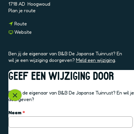
1718 AD
Hoogwoud
2
n
Plan je route
A
a
X
n
a
Route
k
a
r
A
v
Website
a
B
C
a
r
&
4
n
B
B
B
Ben jij de eigenaar van B&B De Japanse Tuinrust? En
&
D
&
wil je een wijziging doorgeven?
Meld een wijziging
.
B
e
B
D
J
D
GEEF EEN WIJZIGING DOOR
e
a
e
OOK INTERESSANT
J
p
J
a
a
a
Ben jij de eigenaar van B&B De Japanse Tuinrust? En wil je
p
n
p
S
doorgeven?
a
s
a
l
n
e
n
u
v
Naam
*
s
T
s
i
e
e
u
e
t
r
T
i
T
e
p