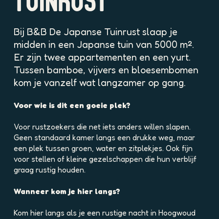
TUINRUST
p
o
p
Bij B&B De Japanse Tuinrust slaap je
u
midden in een Japanse tuin van 5000 m².
p
Er zijn twee appartementen en een yurt.
m
Tussen bamboe, vijvers en bloesembomen
e
t
kom je vanzelf wat langzamer op gang.
v
e
Voor wie is dit een goeie plek?
r
g
Voor rustzoekers die net iets anders willen slapen.
r
Geen standaard kamer langs een drukke weg, maar
o
een plek tussen groen, water en zitplekjes. Ook fijn
t
voor stellen of kleine gezelschappen die hun verblijf
e
graag rustig houden.
a
f
Wanneer kom je hier langs?
b
e
Kom hier langs als je een rustige nacht in Hoogwoud