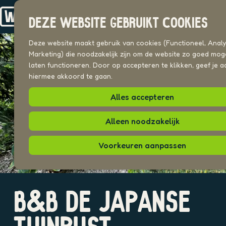
Drechterland
n
Koggenland
DEZE WEBSITE GEBRUIKT COOKIES
Stede Broec
G
a
Deze website maakt gebruik van cookies (Functioneel, Analyt
VOOR ONDERNEMERS
n
Marketing) die noodzakelijk zijn om de website zo goed moge
Beeldenbank
a
laten functioneren. Door op accepteren te klikken, geef je a
a
hiermee akkoord te gaan.
UITAGENDA
r
PLEKKEN VAN HIER
Alles accepteren
d
e
h
Alleen noodzakelijk
o
m
Voorkeuren aanpassen
e
p
a
O
g
B&B DE JAPANSE
p
e
e
n