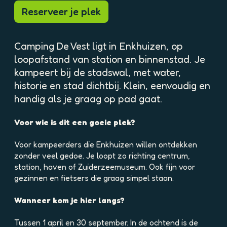
p
p
Reserveer je plek
o
o
p
p
u
u
Camping De Vest ligt in Enkhuizen, op
p
p
loopafstand van station en binnenstad. Je
m
m
kampeert bij de stadswal, met water,
e
e
t
t
historie en stad dichtbij. Klein, eenvoudig en
v
v
handig als je graag op pad gaat.
e
e
r
r
Voor wie is dit een goeie plek?
g
g
r
r
Voor kampeerders die Enkhuizen willen ontdekken
o
o
zonder veel gedoe. Je loopt zo richting centrum,
t
t
station, haven of Zuiderzeemuseum. Ook fijn voor
e
e
gezinnen en fietsers die graag simpel staan.
a
a
f
f
Wanneer kom je hier langs?
b
b
e
e
Tussen 1 april en 30 september. In de ochtend is de