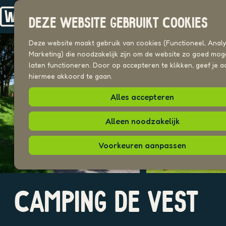
Drechterland
n
Koggenland
DEZE WEBSITE GEBRUIKT COOKIES
Stede Broec
G
a
Deze website maakt gebruik van cookies (Functioneel, Analyt
VOOR ONDERNEMERS
n
Marketing) die noodzakelijk zijn om de website zo goed moge
Beeldenbank
a
laten functioneren. Door op accepteren te klikken, geef je a
a
hiermee akkoord te gaan.
UITAGENDA
r
PLEKKEN VAN HIER
Alles accepteren
d
e
h
Alleen noodzakelijk
o
m
Voorkeuren aanpassen
e
p
a
O
O
g
CAMPING DE VEST
p
p
e
e
e
n
n