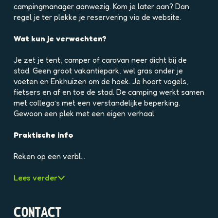
e
e
campingmanager aanwezig. Kom je later aan? Dan
l
l
regel je ter plekke je reservering via de website.
d
d
i
i
Wat kun je verwachten?
n
n
g
g
Je zet je tent, camper of caravan neer dicht bij de
p
p
stad. Geen groot vakantiepark, wel gras onder je
h
h
voeten en Enkhuizen om de hoek. Je hoort vogels,
p
p
fietsers en af en toe de stad. De camping werkt samen
d
p
met collega’s met een verstandelijke beperking.
r
k
Gewoon een plek met een eigen verhaal.
1
7
h
q
Praktische info
s
u
6
n
Reken op een verbl…
j
9
f
d
Lees verder
p
4
r
3
1
m
CONTACT
9
7