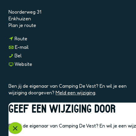
7
e
Z
9
Noorderweg 31
B
Q
Enkhuizen
z
n
l
Plan je route
E
a
A
4
n
a
U
Route
A
a
r
p
n
E-mail
a
C
a
C
Bel
r
a
a
a
v
Website
C
m
r
m
a
a
p
C
p
n
m
i
a
i
C
p
n
Ben jij de eigenaar van Camping De Vest? En wil je een
m
n
a
i
g
wijziging doorgeven?
Meld een wijziging
.
p
g
m
n
D
i
D
p
g
e
GEEF EEN WIJZIGING DOOR
n
e
i
D
V
OOK INTERESSANT
g
V
n
e
e
D
e
g
V
s
Ben jij de eigenaar van Camping De Vest? En wil je een wi
e
s
D
S
e
t
V
t