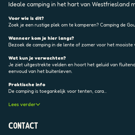
p
Ideale camping in het hart van Westfriesland me
o
p
Voor wie is dit?
u
Zoek je een rustige plek om te kamperen? Camping de Gou
p
m
Wanneer kom je hier langs?
e
Bezoek de camping in de lente of zomer voor het mooiste 
t
v
Wat kun je verwachten?
e
Je ziet uitgestrekte velden en hoort het geluid van fluite
r
eenvoud van het buitenleven.
g
r
Praktische info
o
De camping is toegankelijk voor tenten, cara…
t
e
Lees verder
a
f
b
CONTACT
e