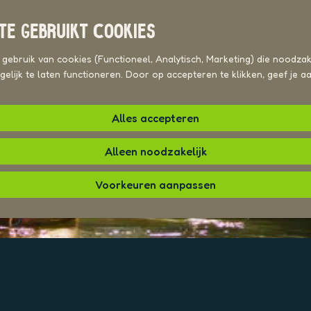
TE GEBRUIKT COOKIES
ebruik van cookies (Functioneel, Analytisch, Marketing) die noodzake
elijk te laten functioneren. Door op accepteren te klikken, geef je 
Alles accepteren
Alleen noodzakelijk
Voorkeuren aanpassen