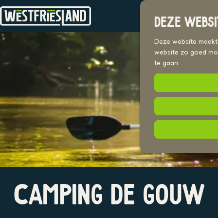
DEZE WEBSI
G
a
Deze website maakt g
n
website zo goed mog
a
te gaan.
a
r
d
e
h
o
m
e
p
a
O
g
CAMPING DE GOUW
p
e
e
n