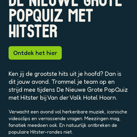
DE NIEUWE GROTE
p
o
POPQUIZ MET
p
u
HITSTER
p
m
e
t
Ontdek het hier
v
e
r
Ken jij de grootste hits uit je hoofd? Dan is
g
dit jouw avond. Trommel je team op en
r
strijd mee tijdens De Nieuwe Grote PopQuiz
o
met Hitster bij Van der Valk Hotel Hoorn.
t
e
a
Verwacht een avond vol herkenbare muziek, iconische
f
videoclips en verrassende vragen. Meezingen mag,
b
fanatiek meedoen ook. En natuurlijk ontbreken de
e
populaire Hitster-rondes niet.