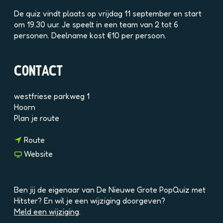
e
l
De quiz vindt plaats op vrijdag 11 september en start
d
om 19.30 uur. Je speelt in een team van 2 tot 6
i
personen. Deelname kost €10 per persoon.
n
g
p
CONTACT
h
p
westfriese parkweg 1
2
Hoorn
c
n
Plan je route
r
a
h
n
a
Route
3
a
r
v
Website
6
a
D
a
h
r
e
n
j
D
N
D
4
Ben jij de eigenaar van De Nieuwe Grote PopQuiz met
e
i
e
c
Hitster? En wil je een wijziging doorgeven?
N
e
N
s
Meld een wijziging
.
i
u
i
l