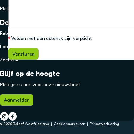
i
s
c
i
p
t
t
h
Met de kids
t
l
s
e
t
s
i
t
r
De mooiste verhalen
t
c
e
e
h
r
Rebel
r
*
Velden met een asterisk zijn verplicht.
t
Landrot
Versturen
Zeebonk
Blijf op de hoogte
Meld je nu aan voor onze nieuwsbrief
Aanmelden
I
F
© 2026 Beleef Westfriesland |
Cookie voorkeuren
|
Privacyverklaring
n
a
s
c