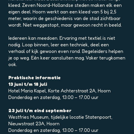
e
e
kleed. Zeven Noord-Hollandse steden maken elk een
l
l
eigen deel. Hoorn werkt aan een kleed van 5 bij 2,5
d
d
meter, waarin de geschiedenis van de stad zichtbaar
i
i
wordt. Niet weggestopt, maar gewoon recht in beeld.
n
n
g
g
Iedereen kan meedoen. Ervaring met textiel is niet
p
p
nodig. Loop binnen, leer een techniek, deel een
h
h
verhaal of kijk gewoon even rond. Begeleiders helpen
p
p
je op weg. Eén keer aansluiten mag. Vaker terugkomen
s
1
ook.
0
r
k
1
Praktische informatie
e
r
13 juni t/m 18 juli
e
q
Hotel Maria Kapel, Korte Achterstraat 2A, Hoorn
9
0
Donderdag en zaterdag, 13.00 – 17.00 uur
t
m
q
l
23 juli t/m eind september
v
b
Westfries Museum, tijdelijke locatie Statenpoort,
7
p
Nieuwstraat 23A, Hoorn
r
v
Donderdag en zaterdag, 13.00 – 17.00 uur
5
2