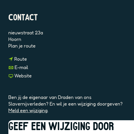
2
f
L
u
CONTACT
A
B
b
A
P
E
nieuwstraat 23a
a
0
Hoorn
b
l
n
Plan je route
a
n
a
Route
a
r
n
E-mail
a
D
a
v
Website
r
r
a
a
D
a
r
n
r
d
D
D
Ben jij de eigenaar van Draden van ons
a
e
r
r
Slavernijverleden? En wil je een wijziging doorgeven?
d
n
a
a
Meld een wijziging
.
e
v
d
d
n
a
e
e
GEEF EEN WIJZIGING DOOR
v
n
n
n
WANNEER
a
o
v