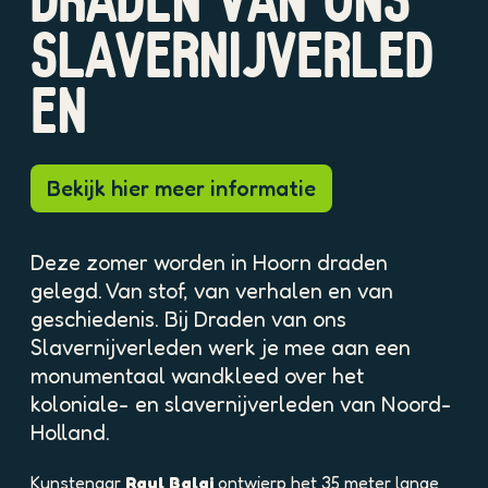
DRADEN VAN ONS
p
p
o
SLAVERNIJVERLED
o
p
p
u
u
EN
p
p
m
m
e
e
t
t
Bekijk hier meer informatie
v
v
e
e
r
r
Deze zomer worden in Hoorn draden
g
g
gelegd. Van stof, van verhalen en van
r
r
geschiedenis. Bij Draden van ons
o
o
Slavernijverleden werk je mee aan een
t
t
e
e
monumentaal wandkleed over het
a
a
koloniale- en slavernijverleden van Noord-
f
f
Holland.
b
b
e
e
Kunstenaar
Raul Balai
ontwierp het 35 meter lange