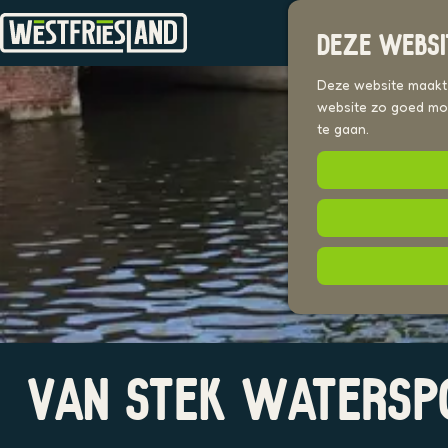
DEZE WEBSI
G
a
Deze website maakt g
n
website zo goed mog
a
te gaan.
a
r
d
e
h
o
m
e
p
a
O
g
VAN STEK WATERSP
p
e
e
n