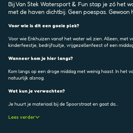
p
Bij Van Stek Watersport & Fun stap je zó het w
o
met de haven dichtbij. Geen poespas. Gewoon 
p
u
Voor wie is dit een goeie plek?
p
m
Voor wie Enkhuizen vanaf het water wil zien. Alleen, met v
e
kinderfeestje, bedrijfsuitje, vrijgezellenfeest of een mid
t
v
Wanneer kom je hier langs?
e
r
Kom langs op een droge middag met weinig haast. In het voor
g
natuurlijk alsnog.
r
o
Wat kun je verwachten?
t
e
Je huurt je materiaal bij de Spoorstraat en gaat da…
a
f
Lees verder
b
e