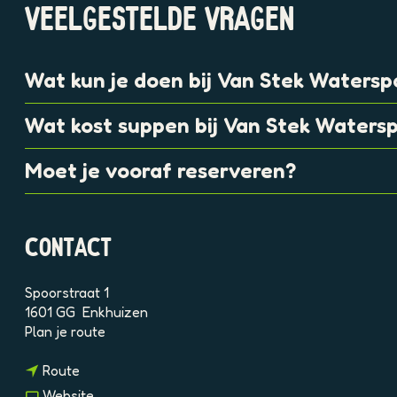
e
VEELGESTELDE VRAGEN
l
d
i
Wat kun je doen bij Van Stek Watersp
n
g
p
Wat kost suppen bij Van Stek Waters
h
p
Moet je vooraf reserveren?
7
1
7
d
CONTACT
f
0
Spoorstraat 1
j
1601 GG
Enkhuizen
p
n
Plan je route
a
a
c
n
a
Route
f
a
r
c
v
Website