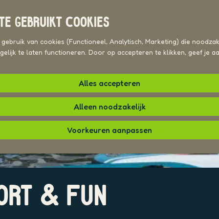
TE GEBRUIKT COOKIES
ebruik van cookies (Functioneel, Analytisch, Marketing) die noodzake
elijk te laten functioneren. Door op accepteren te klikken, geef je 
Alles accepteren
Alleen noodzakelijk
Voorkeuren aanpassen
ORT & FUN