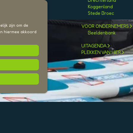
Drechterland
n
Koggenland
Stede Broec
lijk zijn om de
VOOR ONDERNEMERS
aan hiermee akkoord
Beeldenbank
UITAGENDA
PLEKKEN VAN HIER