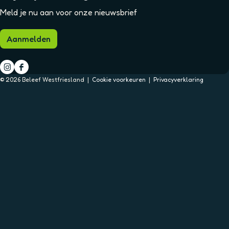
Meld je nu aan voor onze nieuwsbrief
Aanmelden
I
F
© 2026 Beleef Westfriesland |
Cookie voorkeuren
|
Privacyverklaring
n
a
s
c
t
e
a
b
g
o
r
o
a
k
m
B
B
e
e
l
l
e
e
e
e
f