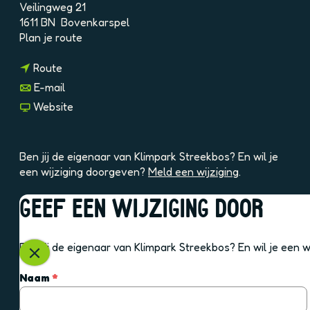
Veilingweg 21
o
1611 BN
Bovenkarspel
s
n
Plan je route
a
n
a
Route
a
r
n
E-mail
a
K
a
v
Website
r
l
a
a
K
i
r
n
l
m
K
K
Ben jij de eigenaar van Klimpark Streekbos? En wil je
i
p
l
l
een wijziging doorgeven?
Meld een wijziging
.
m
a
i
i
p
r
m
m
GEEF EEN WIJZIGING DOOR
a
k
p
p
OOK INTERESSANT
r
S
a
a
k
t
r
r
Ben jij de eigenaar van Klimpark Streekbos? En wil je een 
S
r
k
k
S
t
e
S
S
l
v
Naam
*
r
e
t
t
u
e
e
k
r
r
i
r