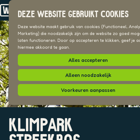
Drechterland
n
Koggenland
DEZE WEBSITE GEBRUIKT COOKIES
Stede Broec
G
a
Deze website maakt gebruik van cookies (Functioneel, Analyt
VOOR ONDERNEMERS
n
Marketing) die noodzakelijk zijn om de website zo goed moge
Beeldenbank
a
laten functioneren. Door op accepteren te klikken, geef je a
a
hiermee akkoord te gaan.
UITAGENDA
r
PLEKKEN VAN HIER
Alles accepteren
d
e
h
Alleen noodzakelijk
o
m
Voorkeuren aanpassen
e
p
a
O
g
KLIMPARK
p
e
e
n