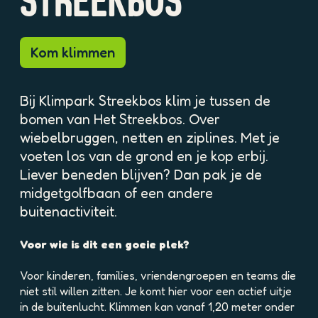
STREEKBOS
p
o
p
Kom klimmen
u
p
m
Bij Klimpark Streekbos klim je tussen de
e
t
bomen van Het Streekbos. Over
v
wiebelbruggen, netten en ziplines. Met je
e
voeten los van de grond en je kop erbij.
r
Liever beneden blijven? Dan pak je de
g
midgetgolfbaan of een andere
r
o
buitenactiviteit.
t
e
Voor wie is dit een goeie plek?
a
f
Voor kinderen, families, vriendengroepen en teams die
b
niet stil willen zitten. Je komt hier voor een actief uitje
e
in de buitenlucht. Klimmen kan vanaf 1,20 meter onder