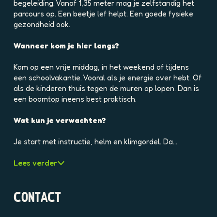
e
begeleiding. Vanaf 1,35 meter mag je zelfstandig het
l
parcours op. Een beetje lef helpt. Een goede fysieke
d
gezondheid ook.
i
n
Wanneer kom je hier langs?
g
K
Kom op een vrije middag, in het weekend of tijdens
l
een schoolvakantie. Vooral als je energie over hebt. Of
i
als de kinderen thuis tegen de muren op lopen. Dan is
m
een boomtop ineens best praktisch.
p
a
Wat kun je verwachten?
r
k
Je start met instructie, helm en klimgordel. Da…
S
t
Lees verder
r
e
e
CONTACT
k
b