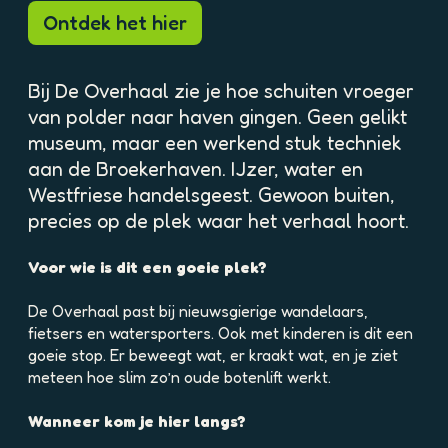
p
Ontdek het hier
o
p
u
Bij De Overhaal zie je hoe schuiten vroeger
p
van polder naar haven gingen. Geen gelikt
m
museum, maar een werkend stuk techniek
e
t
aan de Broekerhaven. IJzer, water en
v
Westfriese handelsgeest. Gewoon buiten,
e
precies op de plek waar het verhaal hoort.
r
g
Voor wie is dit een goeie plek?
r
o
De Overhaal past bij nieuwsgierige wandelaars,
t
fietsers en watersporters. Ook met kinderen is dit een
e
goeie stop. Er beweegt wat, er kraakt wat, en je ziet
a
meteen hoe slim zo’n oude botenlift werkt.
f
b
Wanneer kom je hier langs?
e