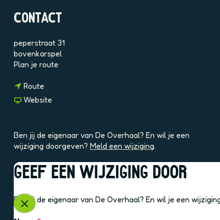
6
CONTACT
N
S
S
peperstraat 31
t
bovenkarspel
z
n
Plan je route
L
a
n
a
Route
a
r
v
Website
a
D
a
r
e
n
D
O
D
Ben jij de eigenaar van De Overhaal? En wil je een
e
v
e
wijziging doorgeven?
Meld een wijziging
.
O
e
O
v
r
v
GEEF EEN WIJZIGING DOOR
e
h
e
OOK INTERESSANT
r
a
r
h
a
h
Ben jij de eigenaar van De Overhaal? En wil je een wijzigi
a
l
a
S
a
a
l