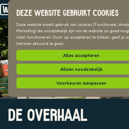
Drechterland
n
Koggenland
DEZE WEBSITE GEBRUIKT COOKIES
Stede Broec
G
a
Deze website maakt gebruik van cookies (Functioneel, Analyt
VOOR ONDERNEMERS
n
Marketing) die noodzakelijk zijn om de website zo goed moge
Beeldenbank
a
laten functioneren. Door op accepteren te klikken, geef je a
a
hiermee akkoord te gaan.
UITAGENDA
r
PLEKKEN VAN HIER
Alles accepteren
d
e
h
Alleen noodzakelijk
o
m
Voorkeuren aanpassen
e
p
a
O
g
DE OVERHAAL
p
e
e
n