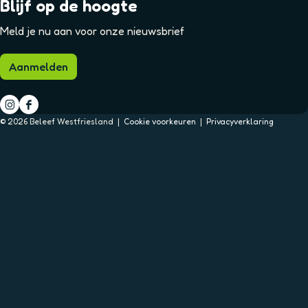
Blijf op de hoogte
Meld je nu aan voor onze nieuwsbrief
Aanmelden
I
F
© 2026 Beleef Westfriesland |
Cookie voorkeuren
|
Privacyverklaring
n
a
s
c
t
e
a
b
g
o
r
o
a
k
m
B
B
e
e
l
l
e
e
e
e
f