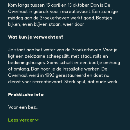
e
Kom langs tussen 15 april en 15 oktober. Dan is De
l
Overhaal in gebruik voor recreatievaart. Een zonnige
d
middag aan de Broekerhaven werkt goed. Bootjes
i
kijken, even blijven staan, weer door.
n
g
Wat kun je verwachten?
p
h
Je staat aan het water van de Broekerhaven. Voor je
p
ligt een zeldzame scheepslift, met staal, rails en
h
bedieningshuisjes. Soms schuift er een bootje omhoog
5
of omlaag. Dan hoor je de installatie werken. De
8
Overhaal werd in 1993 gerestaureerd en doet nu
d
dienst voor recreatievaart. Sterk spul, dat oude werk.
v
5
Praktische info
r
7
Voor een bez…
e
i
Lees verder
6
t